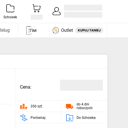
Zaloguj się / Załóż konto
i odkryj
Schowek
Usług
Cena:
do 4 dni
350 szt.
roboczych
Porównaj
Do Schowka