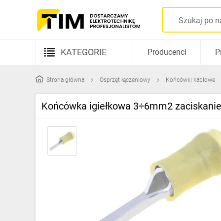
KATEGORIE
Producenci
P
Aparatura elektryczna
Strona główna
Osprzęt łączeniowy
Końcówki kablowe
Kable i przewody
Końcówka igiełkowa 3÷6mm2 zaciskanie
Rozdzielnice i obudowy
Elementy prowadzenia kabli
Fotowoltaika
Gniazda i łączniki
Źródła światła
Oprawy oświetleniowe