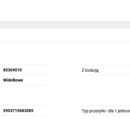
85369010
Z izolacją
Widełkowe
5903715683085
Typ przesyłki - dla 1 jedno