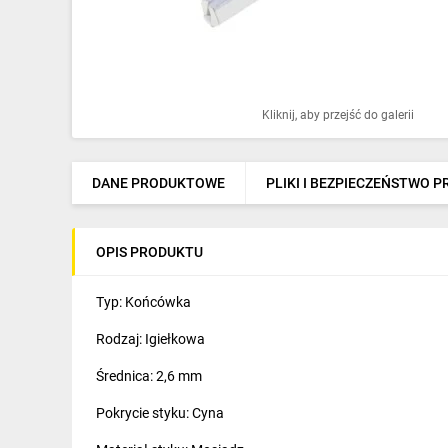
Ochrona odgromowa
Pompy ciepła
Osprzęt łączeniowy
Kliknij, aby przejść do galerii
Ogrzewanie
Elektronarzędzia i mierniki
DANE PRODUKTOWE
PLIKI I BEZPIECZEŃSTWO 
Domofony i dzwonki
OPIS PRODUKTU
Alarmy, monitoring, komunikacja
Napędy elektryczne
Typ: Końcówka
Rodzaj: Igiełkowa
Pneumatyka
Średnica: 2,6 mm
Dom i ogród
Pokrycie styku: Cyna
Klimatyzacja