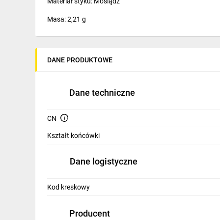
Materiał styku: Mosiądz
IT, GSM
Masa: 2,21 g
Odzież ochronna i BHP
Inne
DANE PRODUKTOWE
Budowa i Remont
Elektronika
Dane techniczne
Smart home
CN
Elektromobilność
Kształt końcówki
Telewizja naziemna i satelitarna
Dane logistyczne
Wentylacja i rekuperacja
Kod kreskowy
Producent