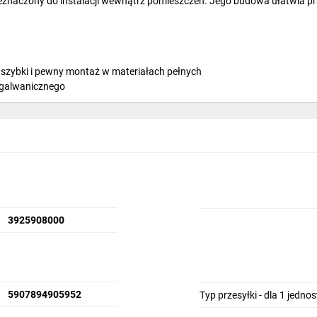
zeznaczony do instalacji wewnątrz pomieszczeń. Jego budowa ułatwia pr
ą szybki i pewny montaż w materiałach pełnych
u galwanicznego
kowany galwanicznie
kły C20/25, cegła pełna ceramiczna kl. 15, cegła pełna silikatowa kl. 15
3925908000
iążeń osadzane w materiałach pełnych. W budownictwie ogólnym mocuj
wietlnych, a także listew przypodłogowych i lekkich elementów w wyko
hwytów na ręczniki, lamp, półek, szafek czy obrazków.
5907894905952
Typ przesyłki - dla 1 jedno