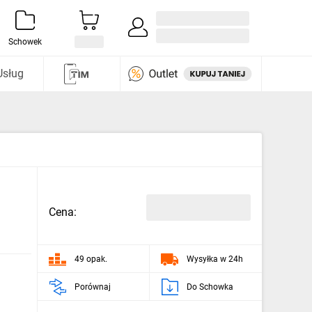
Zaloguj się / Załóż konto
i odkryj
Schowek
Usług
Cena:
49 opak.
Wysyłka w 24h
Porównaj
Do Schowka