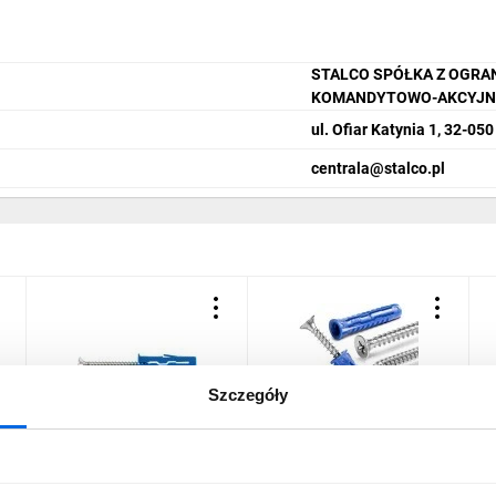
STALCO SPÓŁKA Z OGRA
KOMANDYTOWO-AKCYJN
ul. Ofiar Katynia 1, 32-05
centrala@stalco.pl
Szczegóły
Kołek uniwersalny
Kołek uniwersalny 6x30
K
0
Rawlplug 8 mm do podłoży
mm z wkrętem 4,5x40 mm
s
pełnych i otworowych
Rawlplug 4ALL-06+4540 /
2