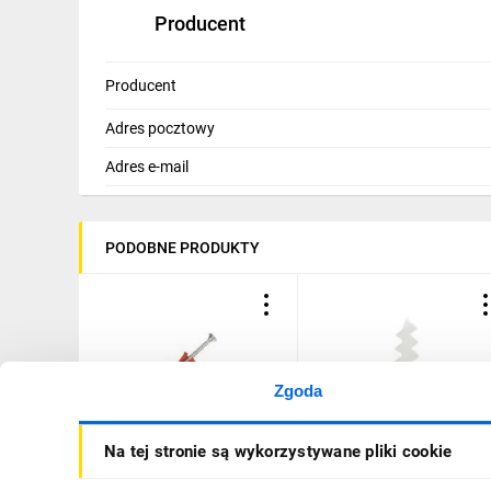
Producent
Producent
Adres pocztowy
Adres e-mail
PODOBNE PRODUKTY
Zgoda
Kołek uniwersalny
Kołek rozporowy do
Na tej stronie są wykorzystywane pliki cookie
Rawlplug 6 mm do podłoży
styropianu 48mm KWM-5
pełnych i otworowych
22.148 /4szt./