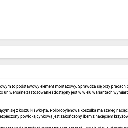
żowym to podstawowy element montażowy. Sprawdza się przy pracach bu
 uniwersalne zastosowanie i dostępny jest w wielu wariantach wymiaro
ym się z koszulki i wkręta. Polipropylenowa koszulka ma szereg nacięć,
zabezpieczony powłoką cynkową jest zakończony łbem z nacięciem krzyż