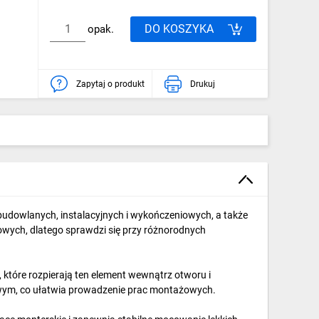
DO KOSZYKA
opak.
Zapytaj o produkt
Drukuj
dowlanych, instalacyjnych i wykończeniowych, a także
wych, dlatego sprawdzi się przy różnorodnych
 które rozpierają ten element wewnątrz otworu i
owym, co ułatwia prowadzenie prac montażowych.