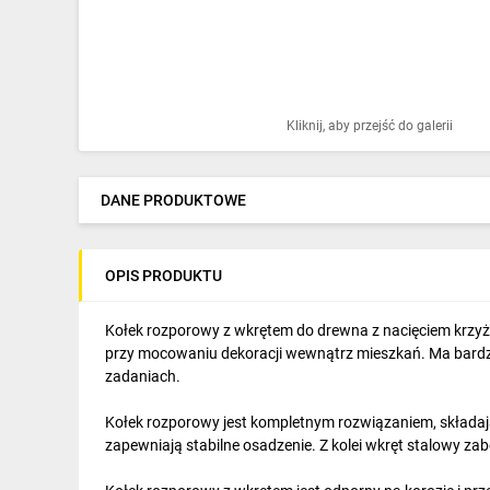
Ochrona odgromowa
Pompy ciepła
Osprzęt łączeniowy
Kliknij, aby przejść do galerii
Ogrzewanie
Elektronarzędzia i mierniki
DANE PRODUKTOWE
Domofony i dzwonki
OPIS PRODUKTU
Alarmy, monitoring, komunikacja
Napędy elektryczne
Kołek rozporowy z wkrętem do drewna z nacięciem krzy
przy mocowaniu dekoracji wewnątrz mieszkań. Ma bardzo
Pneumatyka
zadaniach.
Dom i ogród
Kołek rozporowy jest kompletnym rozwiązaniem, składając
zapewniają stabilne osadzenie. Z kolei wkręt stalowy 
Klimatyzacja