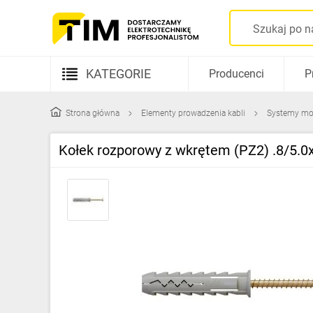
KATEGORIE
Producenci
P
Aparatura elektryczna
Strona główna
Elementy prowadzenia kabli
Systemy m
Kable i przewody
Kołek rozporowy z wkrętem (PZ2) .8/5.
Rozdzielnice i obudowy
Elementy prowadzenia kabli
Fotowoltaika
Gniazda i łączniki
Źródła światła
Oprawy oświetleniowe