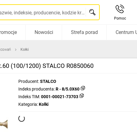
Szukaj po nazwie, indeksie, producencie, kodzie kreskowym...
Pomoc
romocje
Nowości
Strefa porad
Centrum 
ocowań
Kołki
0x.60 (100/1200) STALCO R0850060
Producent:
STALCO
Indeks producenta:
R - 8/5.0X60
Indeks TIM:
0001-00021-73703
Kategoria:
Kołki