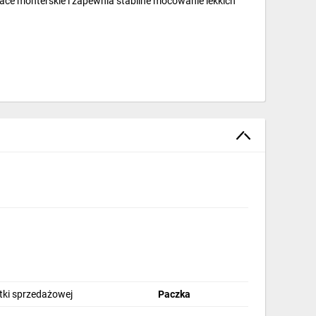
ace monterskie i zapewnia stabilne mocowanie lekkich
e się na nim uchwyty montażowe, montaż osprzętu
ńczeniu wnętrz. W gospodarstwie domowym sprawdza się
stki sprzedażowej
Paczka