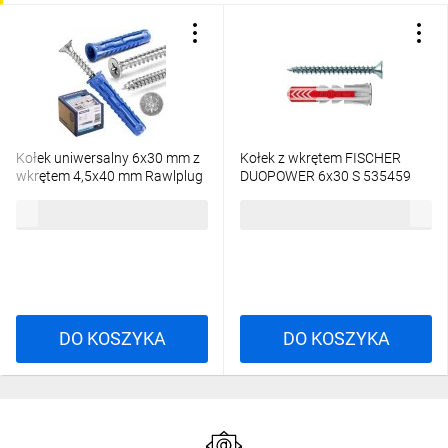
Kołek uniwersalny 6x30 mm z
Kołek z wkrętem FISCHER
wkrętem 4,5x40 mm Rawlplug
DUOPOWER 6x30 S 535459​
4ALL-06+4540 / 50 szt./
/50szt./
16,05 zł
brutto
44,81 zł
brutto
DO KOSZYKA
DO KOSZYKA