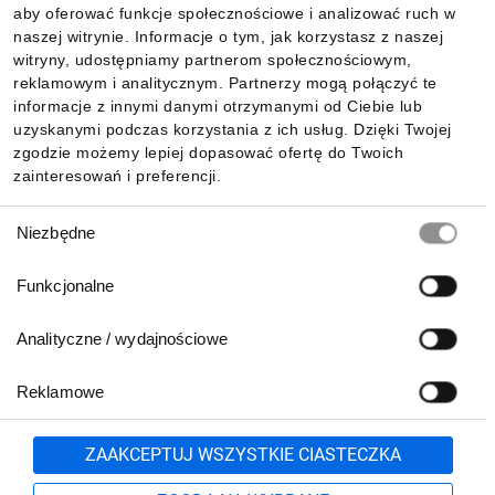
aby oferować funkcje społecznościowe i analizować ruch w
Informacje
naszej witrynie. Informacje o tym, jak korzystasz z naszej
witryny, udostępniamy partnerom społecznościowym,
reklamowym i analitycznym. Partnerzy mogą połączyć te
Pobierz naszą aplikację mobilną:
informacje z innymi danymi otrzymanymi od Ciebie lub
uzyskanymi podczas korzystania z ich usług. Dzięki Twojej
zgodzie możemy lepiej dopasować ofertę do Twoich
zainteresowań i preferencji.
Wybór
Niezbędne
zgody
Funkcjonalne
Analityczne / wydajnościowe
Reklamowe
Biuro Obsługi Klienta:
lub
801 500 700
71 37 61 600
Zgłoś
ZAAKCEPTUJ WSZYSTKIE CIASTECZKA
pn.-pt. 8:00-16:00