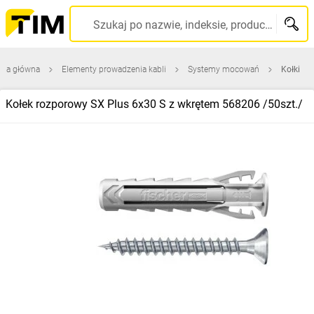
Szukaj po nazwie, indeksie, producencie, kodzie kreskowym...
ona główna
Elementy prowadzenia kabli
Systemy mocowań
Kołki
Kołek rozporowy SX Plus 6x30 S z wkrętem 568206 /50szt./