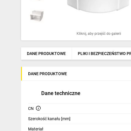
Ochrona odgromowa
Pompy ciepła
Osprzęt łączeniowy
Kliknij, aby przejść do galerii
Ogrzewanie
Elektronarzędzia i mierniki
DANE PRODUKTOWE
PLIKI I BEZPIECZEŃSTWO 
Domofony i dzwonki
DANE PRODUKTOWE
Alarmy, monitoring, komunikacja
Napędy elektryczne
Dane techniczne
Pneumatyka
CN
Dom i ogród
Szerokość kanału [mm]
Klimatyzacja
Materiał