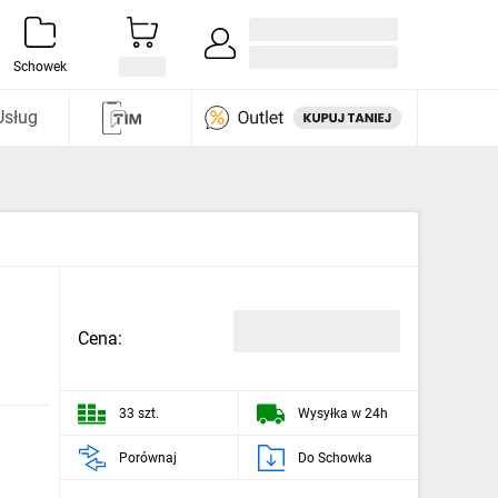
Zaloguj się / Załóż konto
i odkryj
Schowek
Usług
Cena:
33 szt.
Wysyłka w 24h
Porównaj
Do Schowka