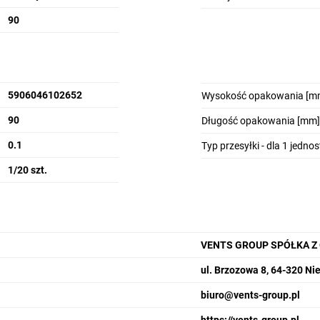
90
5906046102652
Wysokość opakowania [m
90
Długość opakowania [mm]
0.1
Typ przesyłki - dla 1 jedno
1/20 szt.
VENTS GROUP SPÓŁKA Z
ul. Brzozowa 8, 64-320 N
biuro@vents-group.pl
https://vents-group.pl