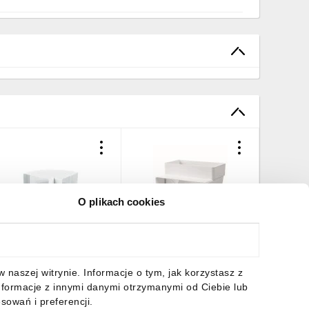
O plikach cookies
olano poziome kanału
Kolano pionowe kanału
Kolano k
łaskiego PS 90st.
płaskiego PS 90st.
okrągłeg
04x60mm białe KP60-4
204x60mm białe KP60-5
204x60m
KP60-81
8,94 zł
brutto
23,03 zł
brutto
24,58 z
naszej witrynie. Informacje o tym, jak korzystasz z
nformacje z innymi danymi otrzymanymi od Ciebie lub
sowań i preferencji.