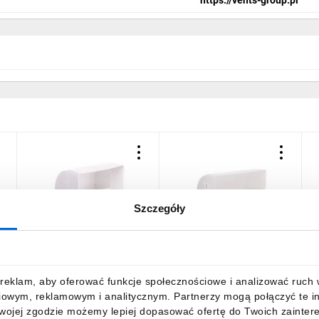
Szczegóły
Kolano pionowe płaskie
Kolano pionowe płaskie
K
m
90st. 60x120mm białe
90st. 60x204mm białe
p
KP120-25
KP204-25
2
12,30 zł
brutto
26,96 zł
brutto
2
reklam, aby oferować funkcje społecznościowe i analizować ruch w 
iowym, reklamowym i analitycznym. Partnerzy mogą połączyć te i
Twojej zgodzie możemy lepiej dopasować ofertę do Twoich zaintere