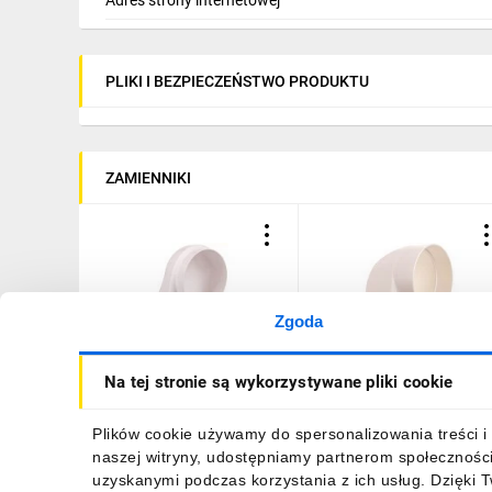
PLIKI I BEZPIECZEŃSTWO PRODUKTU
ZAMIENNIKI
Zgoda
Kolano łącznikowe 90st.
Kolano pionowe
Na tej stronie są wykorzystywane pliki cookie
60x204mm fi 150mm białe
łącznikowe PS 122x60m
KP204-23/150
fi 100mm białe 430
25,68 zł
brutto
12,09 zł
brutto
Plików cookie używamy do spersonalizowania treści i 
naszej witryny, udostępniamy partnerom społecznośc
uzyskanymi podczas korzystania z ich usług. Dzięki 