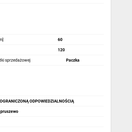
m]
60
120
stki sprzedażowej
Paczka
 OGRANICZONĄ ODPOWIEDZIALNOŚCIĄ
iepruszewo