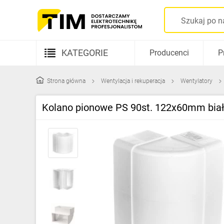
KATEGORIE
Producenci
P
Aparatura elektryczna
Strona główna
Wentylacja i rekuperacja
Wentylatory
Kable i przewody
Kolano pionowe PS 90st. 122x60mm biał
Rozdzielnice i obudowy
Elementy prowadzenia kabli
Fotowoltaika
Gniazda i łączniki
Źródła światła
Oprawy oświetleniowe