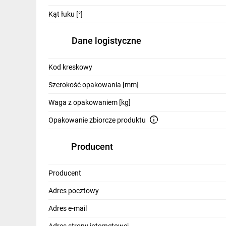
IT, GSM
Kąt łuku [°]
Odzież ochronna i BHP
Dane logistyczne
Inne
Kod kreskowy
Budowa i Remont
Szerokość opakowania [mm]
Elektronika
Waga z opakowaniem [kg]
Smart home
Opakowanie zbiorcze produktu
Elektromobilność
Producent
Energetyka wiatrowa
Telewizja naziemna i satelitarna
Producent
Wentylacja i rekuperacja
Adres pocztowy
Adres e-mail
Adres strony internetowej