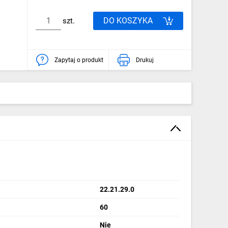
DO KOSZYKA
szt.
Zapytaj o produkt
Drukuj
22.21.29.0
60
Nie