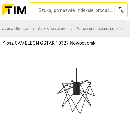
Szukaj po nazwie, indeksie, producencie, kodzie kreskowym...
awy oświetleniowe
Oprawy wnętrzowe
Oprawy dekoracyjne pozostałe
Klosz CAMELEON GSTAR 10327 Nowodvorski