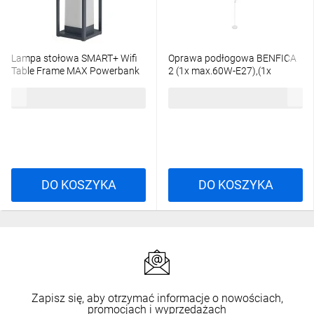
Lampa stołowa SMART+ Wifi
Oprawa podłogowa BENFICA
Table Frame MAX Powerbank
2 (1x max.60W-E27),(1x
max.40W-E14) AC220-240V
492,00 zł
brutto
108,90 zł
brutto
biały LP-BENFICA2-00
DO KOSZYKA
DO KOSZYKA
Zapisz się, aby otrzymać informacje o nowościach,
promocjach i wyprzedażach