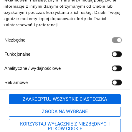
reklamowym i analitycznym. Partnerzy mogą połączyć te
Pobierz naszą aplikację mobilną:
informacje z innymi danymi otrzymanymi od Ciebie lub
uzyskanymi podczas korzystania z ich usług. Dzięki Twojej
zgodzie możemy lepiej dopasować ofertę do Twoich
zainteresowań i preferencji.
Wybór
Niezbędne
zgody
Funkcjonalne
Analityczne / wydajnościowe
Reklamowe
Biuro Obsługi Klienta:
lub
801 500 700
71 37 61 600
Zgłoś
ZAAKCEPTUJ WSZYSTKIE CIASTECZKA
pn.-pt. 8:00-16:00
Formularz kontaktowy
ZGODA NA WYBRANE
KORZYSTAJ WYŁĄCZNIE Z NIEZBĘDNYCH
PLIKÓW COOKIE