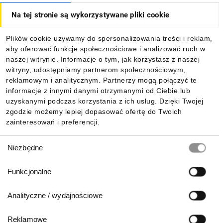
Na tej stronie są wykorzystywane pliki cookie
Dla kupujących
Plików cookie używamy do spersonalizowania treści i reklam,
aby oferować funkcje społecznościowe i analizować ruch w
Informacje
naszej witrynie. Informacje o tym, jak korzystasz z naszej
witryny, udostępniamy partnerom społecznościowym,
reklamowym i analitycznym. Partnerzy mogą połączyć te
Pobierz naszą aplikację mobilną:
informacje z innymi danymi otrzymanymi od Ciebie lub
uzyskanymi podczas korzystania z ich usług. Dzięki Twojej
zgodzie możemy lepiej dopasować ofertę do Twoich
zainteresowań i preferencji.
Wybór
Niezbędne
zgody
Funkcjonalne
Analityczne / wydajnościowe
Reklamowe