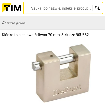
Szukaj po nazwie, indeksie, producencie, kodzie kreskowym...
Strona główna
Kłódka trzpieniowa żeliwna 70 mm, 3 klucze 90U332