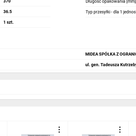
370
Długość opakowania [mm]
36.5
Typ przesyłki - dla 1 jedno
1 szt.
MIDEA SPÓŁKA Z OGRAN
ul. gen. Tadeusza Kutrzeb