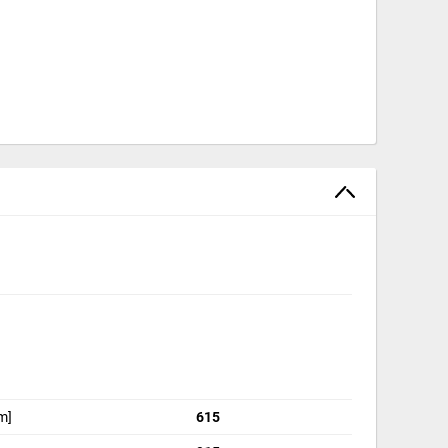
m]
615