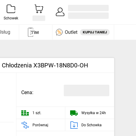
Zaloguj się / Załóż konto
i odkryj
Schowek
Usług
ia i Chłodzenia X3BPW‑18N8D0‑OH
Cena:
1 szt.
Wysyłka w 24h
Porównaj
Do Schowka