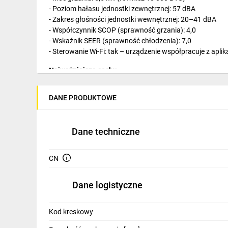
IT, GSM
- Poziom hałasu jednostki zewnętrznej: 57 dBA
- Zakres głośności jednostki wewnętrznej: 20–41 dBA
Odzież ochronna i BHP
- Współczynnik SCOP (sprawność grzania): 4,0
- Wskaźnik SEER (sprawność chłodzenia): 7,0
Inne
- Sterowanie Wi-Fi: tak – urządzenie współpracuje z apl
Budowa i Remont
Najważniejsze cechy
• Klasa A++ (SEER 7,0): gwarantuje niskie rachunki przez 
Elektronika
• Grzanie do 30°C: dzięki grzałce karteru i tacy skroplin.
DANE PRODUKTOWE
• Funkcja Active Clean 56°C: dezynfekuje wymiennik, usuw
Smart home
Elektromobilność
Dane techniczne
Energetyka wiatrowa
CN
Telewizja naziemna i satelitarna
Dane logistyczne
Wentylacja i rekuperacja
Kod kreskowy