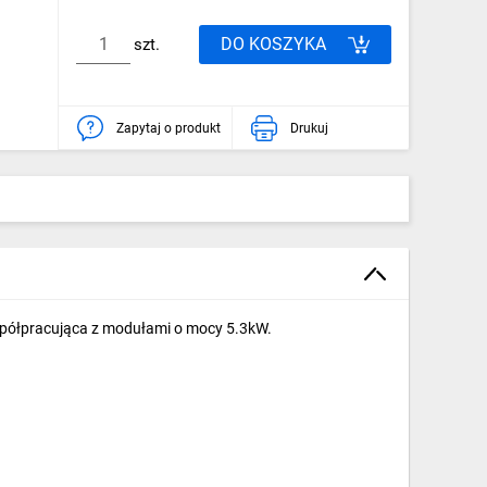
DO KOSZYKA
szt.
Zapytaj o produkt
Drukuj
spółpracująca z modułami o mocy 5.3kW.