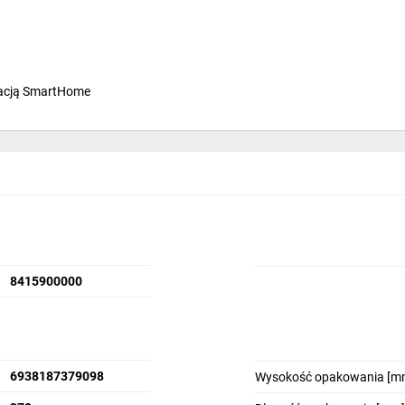
ikacją SmartHome
cały rok.
ając bakterie i pleśń.
8415900000
6938187379098
Wysokość opakowania [m