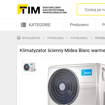
KATEGORIE
Producenci
P
Aparatura elektryczna
Strona główna
Klimatyzacja
Klimatyzatory
Klimaty
Kable i przewody
Klimatyzator ścienny Midea Blanc warme
Rozdzielnice i obudowy
Elementy prowadzenia kabli
Fotowoltaika
Gniazda i łączniki
Źródła światła
Oprawy oświetleniowe