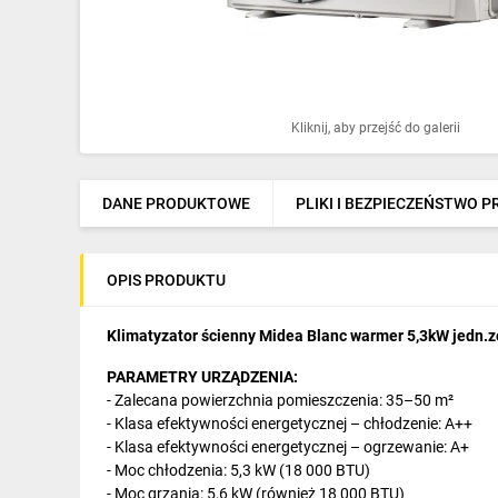
Ochrona odgromowa
Pompy ciepła
Osprzęt łączeniowy
Kliknij, aby przejść do galerii
Ogrzewanie
Elektronarzędzia i mierniki
DANE PRODUKTOWE
PLIKI I BEZPIECZEŃSTWO 
Domofony i dzwonki
OPIS PRODUKTU
Alarmy, monitoring, komunikacja
Napędy elektryczne
Klimatyzator ścienny Midea Blanc warmer 5,3kW jed
PARAMETRY URZĄDZENIA:
Pneumatyka
- Zalecana powierzchnia pomieszczenia: 35–50 m²
- Klasa efektywności energetycznej – chłodzenie: A++
Dom i ogród
- Klasa efektywności energetycznej – ogrzewanie: A+
Klimatyzacja
- Moc chłodzenia: 5,3 kW (18 000 BTU)
- Moc grzania: 5,6 kW (również 18 000 BTU)