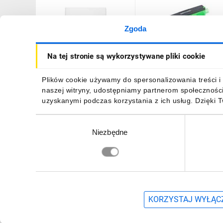
Zgoda
Klimatyzator ścienny
Pompka skroplin WIPCOO
Na tej stronie są wykorzystywane pliki cookie
Midea Blanc warmer
P22I do klimatyzacji 127-
5,3kW jedn.wew. 7 lat
005-009
Gwarancji funkcja Grzania
330,89 zł
brutto
Plików cookie używamy do spersonalizowania treści i 
1316,10 zł
brutto
i Chłodzenia AGBPW-
naszej witryny, udostępniamy partnerom społecznośc
18NXD0-IH
uzyskanymi podczas korzystania z ich usług. Dzięki 
Wybór
Niezbędne
zgody
DO KOSZYKA
DO KOSZYKA
Zapisz się, aby otrzymać informacje o no
KORZYSTAJ WYŁĄCZ