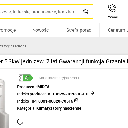
Szukaj po nazwie, indeksie, producencie, kodzie kreskowym...
Pomoc
romocje
Nowości
Strefa porad
Centrum 
zatory naścienne
r 5,3kW jedn.zew. 7 lat Gwarancji funkcja Grzan
++
+
A
+
+
+
+
Karta informacyjna produktu
D
Producent:
MIDEA
Indeks producenta:
X3BPW-18N8D0-OH
Indeks TIM:
0001-00020-70516
Kategoria:
Klimatyzatory naścienne