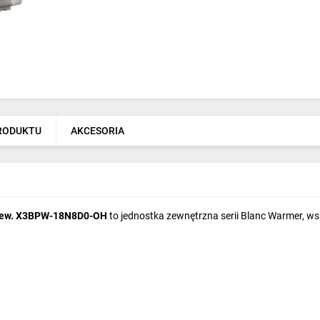
PRODUKTU
AKCESORIA
n.zew. X3BPW-18N8D0-OH
to jednostka zewnętrzna serii Blanc Warmer, w