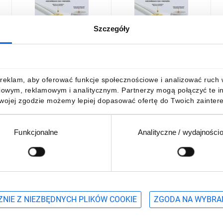
Szczegóły
L
Rura miedziana podwójna
Rura miedziana podwójna
R
1/4-5/8 w otulinie
1/4-1/2 x 0,8 mm w
1
ARMACELL Tubolit do
otulinie ARMACELL Tubolit
A
chłodnictwa i klimatyzacji
do chłodnictwa i
c
1952,51 zł
brutto
1500,82 zł
brutto
reklam, aby oferować funkcje społecznościowe i analizować ruch w 
DUOSPLIT DZC-
klimatyzacji DUOSPLIT
D
iowym, reklamowym i analitycznym. Partnerzy mogą połączyć te i
061681/E25 /25m/
DZC-061288/E25 /25m/
0
Twojej zgodzie możemy lepiej dopasować ofertę do Twoich zaintere
Funkcjonalne
Analityczne / wydajności
DO KOSZYKA
DO KOSZYKA
Podaj adres e-mail
wościach, promocjach i wyprzedażach
NIE Z NIEZBĘDNYCH PLIKÓW COOKIE
ZGODA NA WYBRA