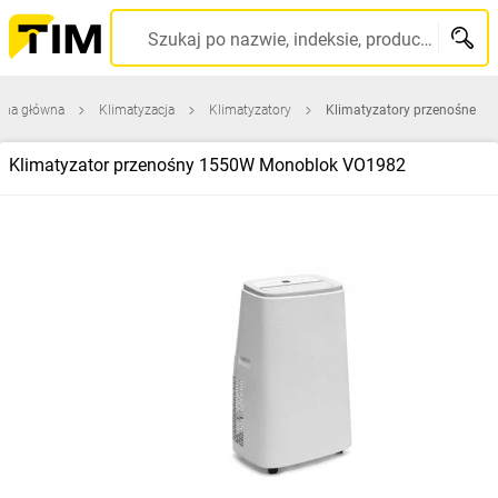
Szukaj po nazwie, indeksie, producencie, kodzie kreskowym...
ona główna
Klimatyzacja
Klimatyzatory
Klimatyzatory przenośne
Klimatyzator przenośny 1550W Monoblok VO1982