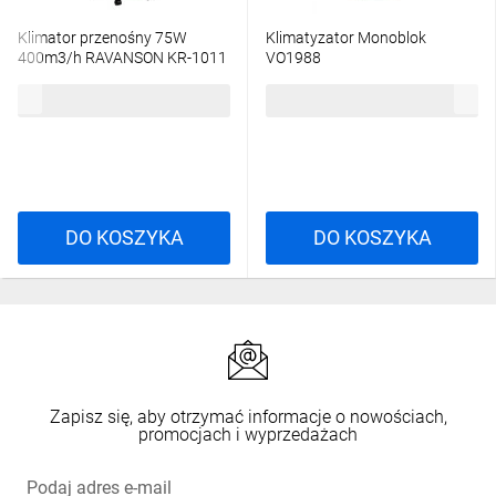
Klimator przenośny 75W
Klimatyzator Monoblok
400m3/h RAVANSON KR-1011
VO1988
444m3/h 3 pr. nawiewu
256,20 zł
brutto
3553,47 zł
brutto
DO KOSZYKA
DO KOSZYKA
Zapisz się, aby otrzymać informacje o nowościach,
promocjach i wyprzedażach
Podaj adres e-mail