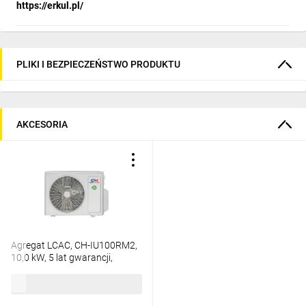
https://erkul.pl/
PLIKI I BEZPIECZEŃSTWO PRODUKTU
AKCESORIA
Agregat LCAC, CH-IU100RM2,
10,0 kW, 5 lat gwarancji,
Grzanie i Chłodzenie,
8275,93 zł
brutto
Kompatybilność LCAC i AHU
Kit, 3-fazowy