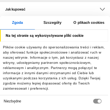
Jak kupować
Zgoda
Szczegóły
O plikach cookies
O firmie
Na tej stronie są wykorzystywane pliki cookie
Dla kupujących
Plików cookie używamy do spersonalizowania treści i reklam,
aby oferować funkcje społecznościowe i analizować ruch w
Informacje
naszej witrynie. Informacje o tym, jak korzystasz z naszej
witryny, udostępniamy partnerom społecznościowym,
reklamowym i analitycznym. Partnerzy mogą połączyć te
Pobierz naszą aplikację mobilną:
informacje z innymi danymi otrzymanymi od Ciebie lub
uzyskanymi podczas korzystania z ich usług. Dzięki Twojej
zgodzie możemy lepiej dopasować ofertę do Twoich
zainteresowań i preferencji.
Wybór
Niezbędne
zgody