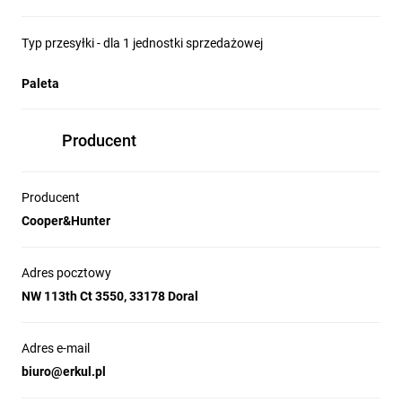
PARAMETRY URZĄDZENIA:
Typ przesyłki - dla 1 jednostki sprzedażowej
- Zalecana powierzchnia pomieszczenia: do 100 m²
- Moc chłodnicza: 10,5 kW (36 000 BTU)
Paleta
- Moc grzewcza: 11,5 kW (również 36 000 BTU)
- Zakres hałasu jednostki: 38–43 dB(A)
- Wi-Fi
Producent
Producent
Cooper&Hunter
Adres pocztowy
NW 113th Ct 3550, 33178 Doral
Adres e-mail
biuro@erkul.pl