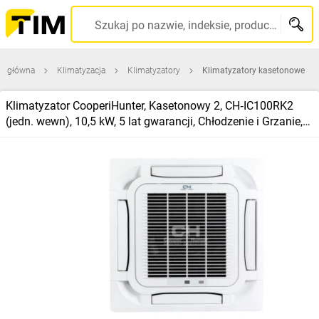
Szukaj po nazwie, indeksie, producencie, kodzie kreskowym...
na główna
Klimatyzacja
Klimatyzatory
Klimatyzatory kasetonowe
Klimatyzator CooperiHunter, Kasetonowy 2, CH‑IC100RK2
(jedn. wewn), 10,5 kW, 5 lat gwarancji, Chłodzenie i Grzanie,
WiFi, LCAC