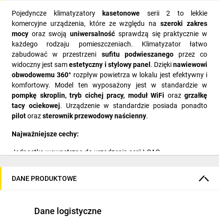
Pojedyncze klimatyzatory
kasetonowe
serii 2 to lekkie
komercyjne urządzenia, które ze względu na
szeroki zakres
mocy
oraz swoją
uniwersalność
sprawdzą się praktycznie w
każdego rodzaju pomieszczeniach. Klimatyzator łatwo
zabudować w przestrzeni
sufitu podwieszanego
przez co
widoczny jest sam
estetyczny i stylowy panel
. Dzięki
nawiewowi
obwodowemu 360°
rozpływ powietrza w lokalu jest efektywny i
komfortowy. Model ten wyposażony jest w standardzie w
pompkę skroplin, tryb cichej pracy, moduł WiFi
oraz
grzałkę
tacy ociekowej
. Urządzenie w standardzie posiada ponadto
pilot
oraz
sterownik przewodowy naścienny
.
Najważniejsze cechy:
Jednostka wewnetrzna do urządzenia serii LCAC
Nawiew obwodowy
DANE PRODUKTOWE
Wbudowany w sterownik naścienny moduł Wi-Fi (możliwość
sterowania urządzeniem za pomocą aplikacji)
Dane logistyczne
Sterownik naścienny i pilot w komplecie