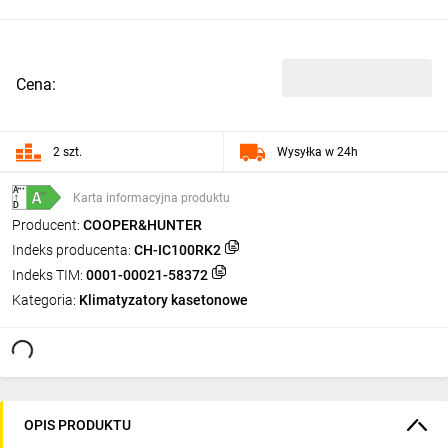
Cena:
2 szt.
Wysyłka w 24h
++
+
A
+
+
+
+
Karta informacyjna produktu
D
Producent:
COOPER&HUNTER
Indeks producenta:
CH-IC100RK2
Indeks TIM:
0001-00021-58372
Kategoria:
Klimatyzatory kasetonowe
OPIS PRODUKTU