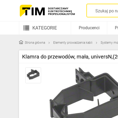
KATEGORIE
Producenci
P
Aparatura elektryczna
Strona główna
Elementy prowadzenia kabli
Systemy m
Kable i przewody
Klamra do przewodów, mała, universN,(2
Rozdzielnice i obudowy
Elementy prowadzenia kabli
Fotowoltaika
Gniazda i łączniki
Źródła światła
Oprawy oświetleniowe