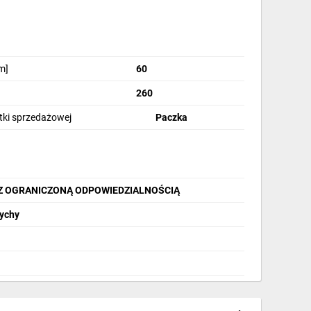
m]
60
260
stki sprzedażowej
Paczka
Z OGRANICZONĄ ODPOWIEDZIALNOŚCIĄ
Tychy