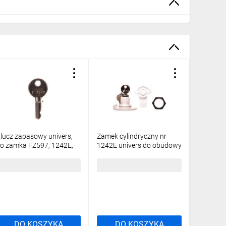
lucz zapasowy univers,
Zamek cylindryczny nr
Rozdzie
o zamka FZ597, 1242E,
1242E univers do obudowy
2x96 na
P44/IP54 FZ596
IP44 FZ597N
univers
FWB42S
2,18 zł
brutto
100,16 zł
brutto
1975,3
DO KOSZYKA
DO KOSZYKA
DO