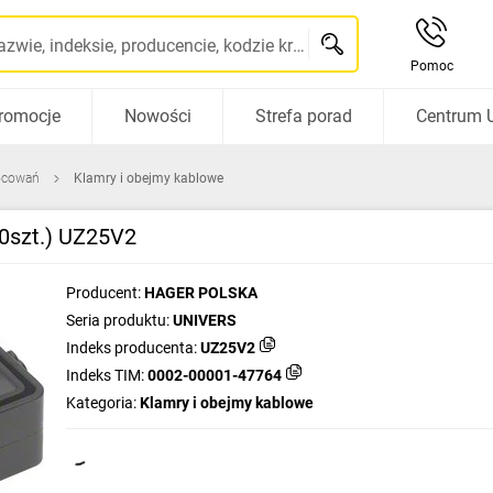
Szukaj po nazwie, indeksie, producencie, kodzie kreskowym...
Pomoc
romocje
Nowości
Strefa porad
Centrum 
ocowań
Klamry i obejmy kablowe
0szt.) UZ25V2
Producent:
HAGER POLSKA
Seria produktu:
UNIVERS
Indeks producenta:
UZ25V2
Indeks TIM:
0002-00001-47764
Kategoria:
Klamry i obejmy kablowe