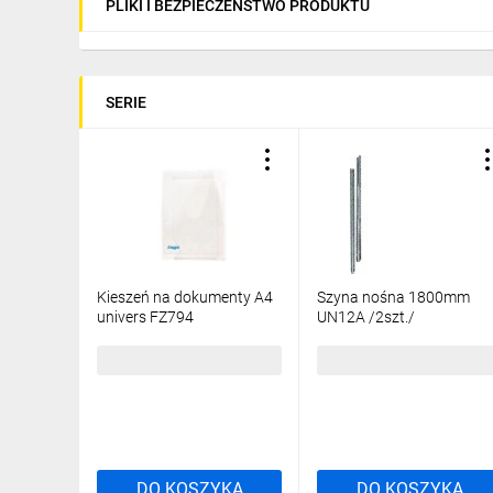
PLIKI I BEZPIECZEŃSTWO PRODUKTU
SERIE
Kieszeń na dokumenty A4
Szyna nośna 1800mm
univers FZ794
UN12A /2szt./
19,40 zł
brutto
196,87 zł
brutto
DO KOSZYKA
DO KOSZYKA