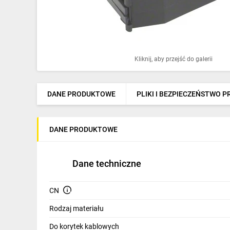
Ochrona odgromowa
Pompy ciepła
Osprzęt łączeniowy
Kliknij, aby przejść do galerii
Ogrzewanie
Elektronarzędzia i mierniki
DANE PRODUKTOWE
PLIKI I BEZPIECZEŃSTWO 
Domofony i dzwonki
DANE PRODUKTOWE
Alarmy, monitoring, komunikacja
Napędy elektryczne
Dane techniczne
Pneumatyka
CN
Dom i ogród
Rodzaj materiału
Klimatyzacja
Do korytek kablowych