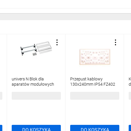
univers N Blok dla
Przepust kablowy
K
aparatów modułowych
130x240mm IP54 FZ402
d
montowanych poziomo
I
2x26M 300x500mm
310,85 zł
brutto
70,68 zł
brutto
4
UD22B2
DO KOSZYKA
DO KOSZYKA