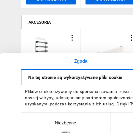
AKCESORIA
Zgoda
Rama modułowa 72
Blok universalny dla
Na tej stronie są wykorzystywane pliki cookie
modułów 450x500mm
zacisków szeregowych
Univers UD32B3
poziomych 150x750mm
UD13A1
426,42 zł
brutto
575,20 zł
brutto
Plików cookie używamy do spersonalizowania treści i 
naszej witryny, udostępniamy partnerom społecznośc
uzyskanymi podczas korzystania z ich usług. Dzięki 
Wybór
Niezbędne
zgody
DO KOSZYKA
DO KOSZYKA