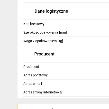
IT, GSM
Dane logistyczne
Odzież ochronna i BHP
Inne
Kod kreskowy
Szerokość opakowania [mm]
Budowa i Remont
Waga z opakowaniem [kg]
Elektronika
Smart home
Producent
Elektromobilność
Producent
Energetyka wiatrowa
Adres pocztowy
Telewizja naziemna i satelitarna
Adres e-mail
Wentylacja i rekuperacja
Adres strony internetowej