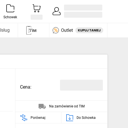
Zaloguj się / Załóż konto
i odkryj
Schowek
Usług
Cena:
Na zamówienie od TIM
Porównaj
Do Schowka