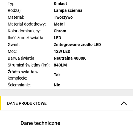
Typ:
Kinkiet
Rodzaj:
Lampa ścienna
Materiał:
Tworzywo
Materiał dodatkowy:
Metal
Kolor dominujący:
Chrom
Ilość źródeł światła:
LED
Gwint:
Zintegrowane źródło LED
Moc:
12W LED
Barwa światła:
Neutralna 4000K
Strumień świetlny (lm):
840LM
Źródło światła w
Tak
komplecie:
Ściemnianie:
Nie
Kolekcja:
SPLASH
łazience salonie, pokoju, jadalni,
Do zastosowania w:
DANE PRODUKTOWE
korytarzu
Szerokość (cm):
60
Wysokość (cm):
5
Dane techniczne
Głębokość (cm):
11
Napięcie:
~230V/ 50z