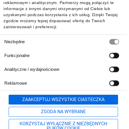
reklamowym i analitycznym. Partnerzy mogą połączyć te
Pobierz naszą aplikację mobilną:
informacje z innymi danymi otrzymanymi od Ciebie lub
uzyskanymi podczas korzystania z ich usług. Dzięki Twojej
zgodzie możemy lepiej dopasować ofertę do Twoich
zainteresowań i preferencji.
Wybór
Niezbędne
zgody
Funkcjonalne
Analityczne / wydajnościowe
Reklamowe
Biuro Obsługi Klienta:
lub
801 500 700
71 37 61 600
Zgłoś
ZAAKCEPTUJ WSZYSTKIE CIASTECZKA
pn.-pt. 8:00-16:00
Formularz kontaktowy
ZGODA NA WYBRANE
KORZYSTAJ WYŁĄCZNIE Z NIEZBĘDNYCH
PLIKÓW COOKIE