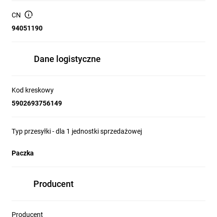
IP:
IP44
CN
Liczba ramion:
1
94051190
Wymiary opakowania
60 x 14 x 5.5
(cm):
Dane logistyczne
Kod kreskowy
5902693756149
Typ przesyłki - dla 1 jednostki sprzedażowej
Paczka
Producent
Producent