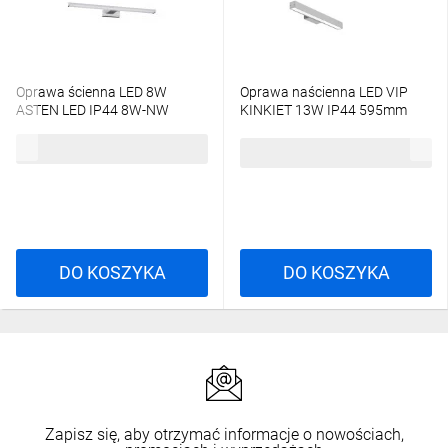
Oprawa ścienna LED 8W
Oprawa naścienna LED VIP
ASTEN LED IP44 8W-NW
KINKIET 13W IP44 595mm
450lm 4000K kinkiet 26680
szary PX0918225
92,37 zł
brutto
190,80 zł
brutto
DO KOSZYKA
DO KOSZYKA
Zapisz się, aby otrzymać informacje o nowościach,