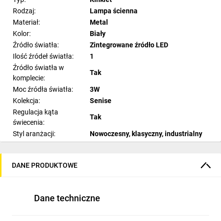
Rodzaj:
Lampa ścienna
Materiał:
Metal
Kolor:
Biały
Źródło światła:
Zintegrowane źródło LED
Ilość źródeł światła:
1
Źródło światła w
Tak
komplecie:
Moc źródła światła:
3W
Kolekcja:
Senise
Regulacja kąta
Tak
świecenia:
Styl aranżacji:
Nowoczesny, klasyczny, industrialny
Pomieszczenie:
Sypialnia, gabinet
Napięcie sieciowe:
230V
DANE PRODUKTOWE
Barwa światła:
3000K
Stopień ochrony:
IP20
Wysokość produktu
60
Dane techniczne
(cm):
Szerokość produktu
10,5