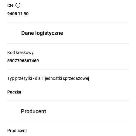
(cm):
CN
Głębokość produktu
10,5
9405 11 90
(cm):
Średnica oprawy (cm):
3 cm
Regulacja wysokości:
Nie
Dane logistyczne
Sposób montażu:
Natynkowy
Klasa energetyczna:
F
Gwarancja:
60 miesięcy
Kod kreskowy
Instrukcja obsługi, kołki rozporowe,
Zawartość opakowania:
5907796367469
kinkiet
Wymiary opakowania:
13 x 45 x 35
Typ przesyłki - dla 1 jednostki sprzedażowej
Paczka
Producent
Producent