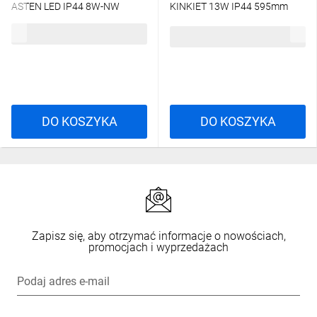
ASTEN LED IP44 8W-NW
KINKIET 13W IP44 595mm
450lm 4000K kinkiet 26680
szary PX0918225
92,37 zł
brutto
190,80 zł
brutto
DO KOSZYKA
DO KOSZYKA
Zapisz się, aby otrzymać informacje o nowościach,
promocjach i wyprzedażach
Podaj adres e-mail