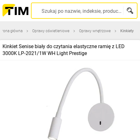
Szukaj po nazwie, indeksie, producencie, kodzie kreskowym...
Strona główna
Oprawy oświetleniowe
Oprawy wnętrzowe
Kinkiety
Kinkiet Senise biały do czytania elastyczne ramię z LED
3000K LP‑2021/1W WH Light Prestige