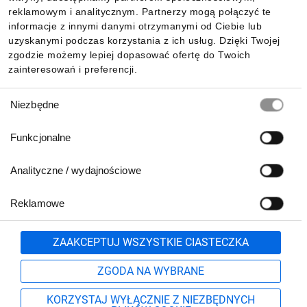
reklamowym i analitycznym. Partnerzy mogą połączyć te
Pobierz naszą aplikację mobilną:
informacje z innymi danymi otrzymanymi od Ciebie lub
uzyskanymi podczas korzystania z ich usług. Dzięki Twojej
zgodzie możemy lepiej dopasować ofertę do Twoich
zainteresowań i preferencji.
Wybór
Niezbędne
zgody
Funkcjonalne
Analityczne / wydajnościowe
Reklamowe
Biuro Obsługi Klienta:
lub
801 500 700
71 37 61 600
Zgłoś
ZAAKCEPTUJ WSZYSTKIE CIASTECZKA
pn.-pt. 8:00-16:00
Formularz kontaktowy
ZGODA NA WYBRANE
KORZYSTAJ WYŁĄCZNIE Z NIEZBĘDNYCH