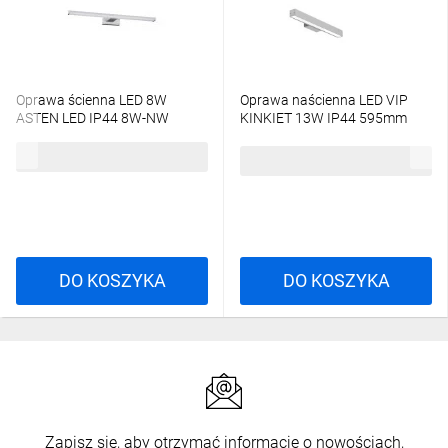
Oprawa ścienna LED 8W
Oprawa naścienna LED VIP
ASTEN LED IP44 8W-NW
KINKIET 13W IP44 595mm
450lm 4000K kinkiet 26680
szary PX0918225
92,37 zł
brutto
190,80 zł
brutto
DO KOSZYKA
DO KOSZYKA
Zapisz się, aby otrzymać informacje o nowościach,