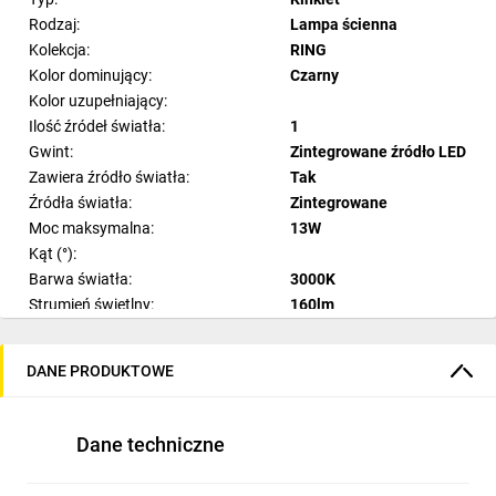
Rodzaj:
Lampa ścienna
Kolekcja:
RING
Kolor dominujący:
Czarny
Kolor uzupełniający:
Ilość źródeł światła:
1
Gwint:
Zintegrowane źródło LED
Zawiera źródło światła:
Tak
Źródła światła:
Zintegrowane
Moc maksymalna:
13W
Kąt (°):
Barwa światła:
3000K
Strumień świetlny:
160lm
Ilość sekcji świetlnych:
Materiał:
Stal
DANE PRODUKTOWE
Materiał dodatkowy:
Styl:
Pomieszczenie:
Dane techniczne
Szerokość:
35 cm
Wysokość: