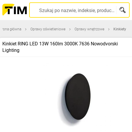
Szukaj po nazwie, indeksie, producencie, kodzie kreskowym...
Strona główna
Oprawy oświetleniowe
Oprawy wnętrzowe
Kinkiety
Kinkiet RING LED 13W 160lm 3000K 7636 Nowodvorski
Lighting