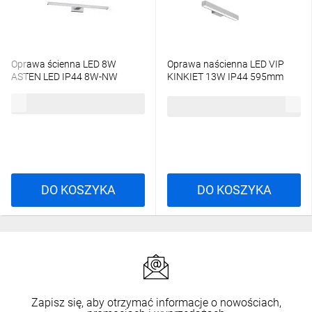
Oprawa ścienna LED 8W
Oprawa naścienna LED VIP
ASTEN LED IP44 8W-NW
KINKIET 13W IP44 595mm
450lm 4000K kinkiet 26680
szary PX0918225
92,37 zł
brutto
190,80 zł
brutto
DO KOSZYKA
DO KOSZYKA
Zapisz się, aby otrzymać informacje o nowościach,