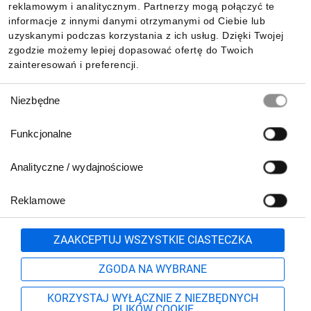
reklamowym i analitycznym. Partnerzy mogą połączyć te
Pobierz naszą aplikację mobilną:
informacje z innymi danymi otrzymanymi od Ciebie lub
uzyskanymi podczas korzystania z ich usług. Dzięki Twojej
zgodzie możemy lepiej dopasować ofertę do Twoich
zainteresowań i preferencji.
Wybór
Niezbędne
zgody
Funkcjonalne
Analityczne / wydajnościowe
Reklamowe
Biuro Obsługi Klienta:
lub
801 500 700
71 37 61 600
Zgłoś
ZAAKCEPTUJ WSZYSTKIE CIASTECZKA
pn.-pt. 8:00-16:00
Formularz kontaktowy
ZGODA NA WYBRANE
KORZYSTAJ WYŁĄCZNIE Z NIEZBĘDNYCH
PLIKÓW COOKIE