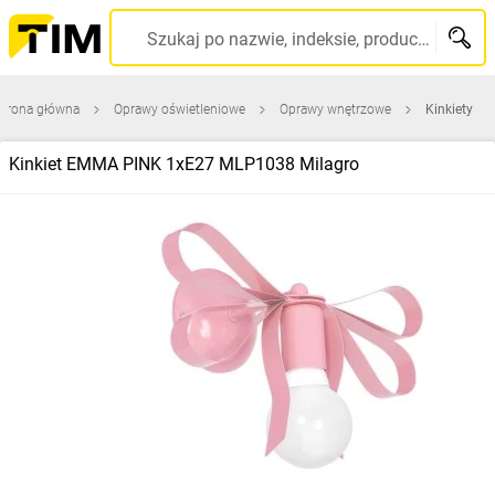
Szukaj po nazwie, indeksie, producencie, kodzie kreskowym...
Strona główna
Oprawy oświetleniowe
Oprawy wnętrzowe
Kinkiety
Kinkiet EMMA PINK 1xE27 MLP1038 Milagro