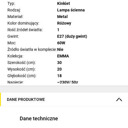
Typ:
Kinkiet
Rodzaj:
Lampa ścienna
Materiał:
Metal
Kolor dominujący:
Różowy
Ilość źródeł światła:
1
Gwint:
E27 (duży gwint)
Moc:
60W
Źródło światła w komplecie:
Nie
Kolekcja:
EMMA
Szerokość (cm):
30
Wysokość (cm):
20
Głębokość (cm):
18
Napięcie:
~230V/ 50z
IP:
IP20
Liczba ramion:
1
DANE PRODUKTOWE
Wymiary opakowania (cm):
35 x 25.5 x 25
Dane techniczne