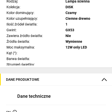
Rodzaj:
Lampa ścienna
Kolekcja:
DISK
Kolor dominujący:
Czarny
Kolor uzupełniający:
Ciemne drewno
Ilość źródeł światła:
1
Gwint:
GX53
Zawiera źródło światła:
Nie
Źródła światła:
Wymienne
Moc maksymalna:
12W only LED
Kąt (°):
Barwa światła:
Strumień świetlny:
Ilość sekcji świetlnych:
Materiał:
Stal
DANE PRODUKTOWE
Materiał dodatkowy:
Sklejka
Styl:
Nowoczesny
Pomieszczenie:
Salon
Dane techniczne
Szerokość:
Wysokość:
38
Modyfikacja wysokości: