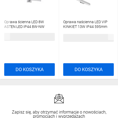
Oprawa ścienna LED 8W
Oprawa naścienna LED VIP
ASTEN LED IP44 8W-NW
KINKIET 13W IP44 595mm
450lm 4000K kinkiet 26680
szary PX0918225
92,37 zł
brutto
190,80 zł
brutto
DO KOSZYKA
DO KOSZYKA
Zapisz się, aby otrzymać informacje o nowościach,
promocjach i wyprzedażach