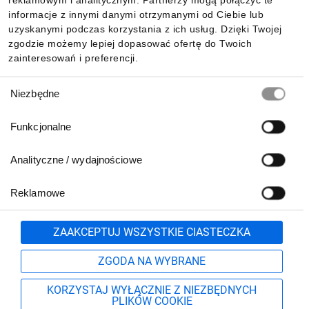
reklamowym i analitycznym. Partnerzy mogą połączyć te
Pobierz naszą aplikację mobilną:
informacje z innymi danymi otrzymanymi od Ciebie lub
uzyskanymi podczas korzystania z ich usług. Dzięki Twojej
zgodzie możemy lepiej dopasować ofertę do Twoich
zainteresowań i preferencji.
Wybór
Niezbędne
zgody
Funkcjonalne
Analityczne / wydajnościowe
Reklamowe
Biuro Obsługi Klienta:
lub
801 500 700
71 37 61 600
Zgłoś
ZAAKCEPTUJ WSZYSTKIE CIASTECZKA
pn.-pt. 8:00-16:00
Formularz kontaktowy
ZGODA NA WYBRANE
KORZYSTAJ WYŁĄCZNIE Z NIEZBĘDNYCH
PLIKÓW COOKIE