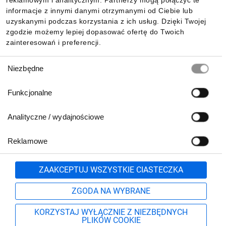
reklamowym i analitycznym. Partnerzy mogą połączyć te
Pobierz naszą aplikację mobilną:
informacje z innymi danymi otrzymanymi od Ciebie lub
uzyskanymi podczas korzystania z ich usług. Dzięki Twojej
zgodzie możemy lepiej dopasować ofertę do Twoich
zainteresowań i preferencji.
Wybór
Niezbędne
zgody
Funkcjonalne
Analityczne / wydajnościowe
Reklamowe
Biuro Obsługi Klienta:
lub
801 500 700
71 37 61 600
Zgłoś
ZAAKCEPTUJ WSZYSTKIE CIASTECZKA
pn.-pt. 8:00-16:00
Formularz kontaktowy
ZGODA NA WYBRANE
KORZYSTAJ WYŁĄCZNIE Z NIEZBĘDNYCH
PLIKÓW COOKIE