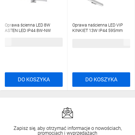
Oprawa ścienna LED 8W
Oprawa naścienna LED VIP
ASTEN LED IP44 8W-NW
KINKIET 13W IP44 595mm
450lm 4000K kinkiet 26680
szary PX0918225
92,37 zł
brutto
190,80 zł
brutto
DO KOSZYKA
DO KOSZYKA
Zapisz się, aby otrzymać informacje o nowościach,
promocjach i wyprzedażach