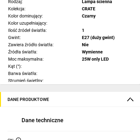
Rodzaj:
Lampa ścienna
Kolekcja:
CRATE
Kolor dominujący:
Czarny
Kolor uzupełniający:
Ilość źródeł światła:
1
Gwint:
E27 (duży gwint)
Zawiera źródło światła:
Nie
Źródła światła:
Wymienne
Moc maksymalna:
25W only LED
Kąt (°):
Barwa światła:
Strumień świetlny:
Ilość sekcji świetlnych:
Materiał:
Stal
DANE PRODUKTOWE
Materiał dodatkowy:
Styl:
Nowoczesny
Pomieszczenie:
Salon
Dane techniczne
Szerokość:
15 cm
Wysokość:
20 cm
Modyfikacja wysokości: