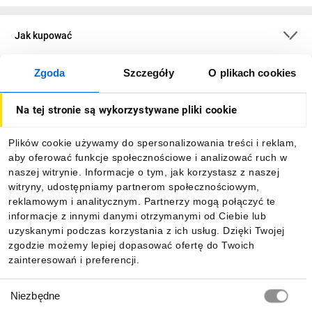
Jak kupować
Zgoda
Szczegóły
O plikach cookies
O firmie
Na tej stronie są wykorzystywane pliki cookie
Dla kupujących
Plików cookie używamy do spersonalizowania treści i reklam,
aby oferować funkcje społecznościowe i analizować ruch w
Informacje
naszej witrynie. Informacje o tym, jak korzystasz z naszej
witryny, udostępniamy partnerom społecznościowym,
reklamowym i analitycznym. Partnerzy mogą połączyć te
Pobierz naszą aplikację mobilną:
informacje z innymi danymi otrzymanymi od Ciebie lub
uzyskanymi podczas korzystania z ich usług. Dzięki Twojej
zgodzie możemy lepiej dopasować ofertę do Twoich
zainteresowań i preferencji.
Wybór
Niezbędne
zgody