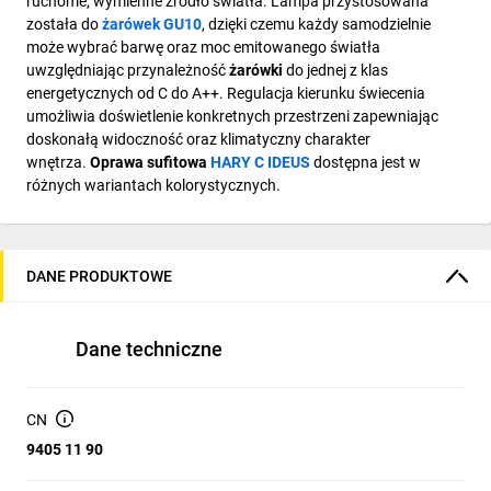
ruchome, wymienne źródło światła. Lampa przystosowana
została do
żarówek GU10
, dzięki czemu każdy samodzielnie
może wybrać barwę oraz moc emitowanego światła
uwzględniając przynależność
żarówki
do jednej z klas
energetycznych od C do A++. Regulacja kierunku świecenia
umożliwia doświetlenie konkretnych przestrzeni zapewniając
doskonałą widoczność oraz klimatyczny charakter
wnętrza.
Oprawa sufitowa
HARY C IDEUS
dostępna jest w
różnych wariantach kolorystycznych.
DANE PRODUKTOWE
Dane techniczne
CN
9405 11 90