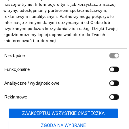
Informacje
naszej witrynie. Informacje o tym, jak korzystasz z naszej
witryny, udostępniamy partnerom społecznościowym,
reklamowym i analitycznym. Partnerzy mogą połączyć te
Pobierz naszą aplikację mobilną:
informacje z innymi danymi otrzymanymi od Ciebie lub
uzyskanymi podczas korzystania z ich usług. Dzięki Twojej
zgodzie możemy lepiej dopasować ofertę do Twoich
zainteresowań i preferencji.
Wybór
Niezbędne
zgody
Funkcjonalne
Analityczne / wydajnościowe
Reklamowe
Biuro Obsługi Klienta:
lub
801 500 700
71 37 61 600
Zgłoś
ZAAKCEPTUJ WSZYSTKIE CIASTECZKA
pn.-pt. 8:00-16:00
Formularz kontaktowy
ZGODA NA WYBRANE