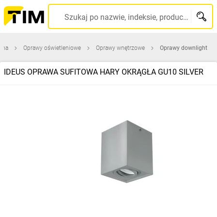
Szukaj po nazwie, indeksie, producencie, kodzie kreskowym...
wna
Oprawy oświetleniowe
Oprawy wnętrzowe
Oprawy downlight
IDEUS OPRAWA SUFITOWA HARY OKRĄGŁA GU10 SILVER