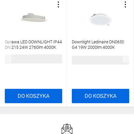
Oprawa LED DOWNLIGHT IP44
Downlight Ledinaire DN065B
DN 215 24W 2760lm 4000K
G4 19W 2000lm 4000K
840 biały 3 LATA GWARANCJI
LED20/840 19W 220-240V
59,10 zł
brutto
4099854561429
D200 RD 5 lat gwar
54,69 zł
brutto
DO KOSZYKA
DO KOSZYKA