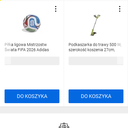
Piłka ligowa Mistrzostw
Podkaszarka do trawy 500 W,
Świata FIFA 2026 Adidas
szerokość koszenia 27cm,
TRIONDA JD8045
automatyczny podajnik żyłki,
369,00 zł
brutto
615,00 zł
brutto
podwójna żyłka o gr. 1.65mm,
wtyczka VDE
DO KOSZYKA
DO KOSZYKA