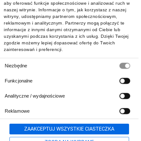
aby oferować funkcje społecznościowe i analizować ruch w
Informacje
naszej witrynie. Informacje o tym, jak korzystasz z naszej
witryny, udostępniamy partnerom społecznościowym,
reklamowym i analitycznym. Partnerzy mogą połączyć te
Pobierz naszą aplikację mobilną:
informacje z innymi danymi otrzymanymi od Ciebie lub
uzyskanymi podczas korzystania z ich usług. Dzięki Twojej
zgodzie możemy lepiej dopasować ofertę do Twoich
zainteresowań i preferencji.
Wybór
Niezbędne
zgody
Funkcjonalne
Analityczne / wydajnościowe
Reklamowe
Biuro Obsługi Klienta:
lub
801 500 700
71 37 61 600
Zgłoś
ZAAKCEPTUJ WSZYSTKIE CIASTECZKA
pn.-pt. 8:00-16:00