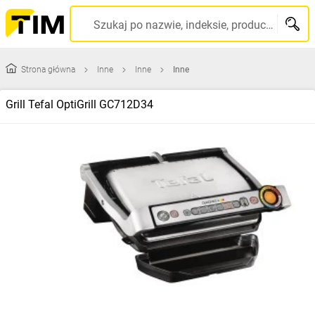
Szukaj po nazwie, indeksie, producencie, kodzie kreskowym...
Strona główna
Inne
Inne
Inne
Grill Tefal OptiGrill GC712D34