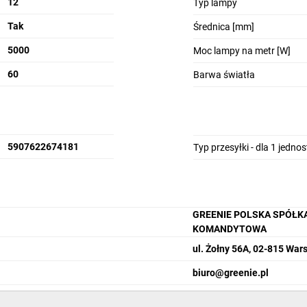
12
Typ lampy
Tak
Średnica [mm]
5000
Moc lampy na metr [W]
60
Barwa światła
5907622674181
Typ przesyłki - dla 1 jedno
GREENIE POLSKA SPÓŁK
KOMANDYTOWA
ul. Żołny 56A, 02-815 Wa
biuro@greenie.pl