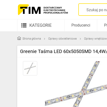
KATEGORIE
Producenci
P
Aparatura elektryczna
Strona główna
Oprawy oświetleniowe
Oprawy wnętrzow
Kable i przewody
Greenie Taśma LED 60x5050SMD 14,4
Rozdzielnice i obudowy
Elementy prowadzenia kabli
Fotowoltaika
Gniazda i łączniki
Źródła światła
Oprawy oświetleniowe