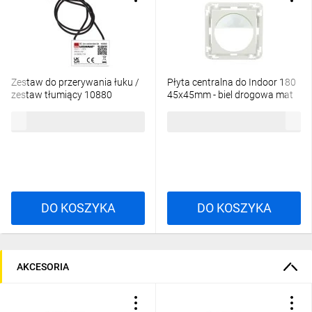
Zestaw do przerywania łuku /
Płyta centralna do Indoor 180
zestaw tłumiący 10880
45x45mm - biel drogowa mat
38947
61,52 zł
brutto
31,27 zł
brutto
DO KOSZYKA
DO KOSZYKA
AKCESORIA