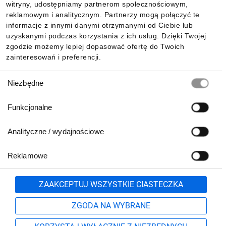
witryny, udostępniamy partnerom społecznościowym,
reklamowym i analitycznym. Partnerzy mogą połączyć te
Pobierz naszą aplikację mobilną:
informacje z innymi danymi otrzymanymi od Ciebie lub
uzyskanymi podczas korzystania z ich usług. Dzięki Twojej
zgodzie możemy lepiej dopasować ofertę do Twoich
zainteresowań i preferencji.
Wybór
Niezbędne
zgody
Funkcjonalne
Analityczne / wydajnościowe
Reklamowe
Biuro Obsługi Klienta:
lub
801 500 700
71 37 61 600
Zgłoś
ZAAKCEPTUJ WSZYSTKIE CIASTECZKA
pn.-pt. 8:00-16:00
Formularz kontaktowy
ZGODA NA WYBRANE