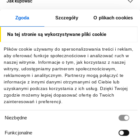
Jak kupować
Zgoda
Szczegóły
O plikach cookies
O firmie
Na tej stronie są wykorzystywane pliki cookie
Dla kupujących
Plików cookie używamy do spersonalizowania treści i reklam,
aby oferować funkcje społecznościowe i analizować ruch w
Informacje
naszej witrynie. Informacje o tym, jak korzystasz z naszej
witryny, udostępniamy partnerom społecznościowym,
reklamowym i analitycznym. Partnerzy mogą połączyć te
Pobierz naszą aplikację mobilną:
informacje z innymi danymi otrzymanymi od Ciebie lub
uzyskanymi podczas korzystania z ich usług. Dzięki Twojej
zgodzie możemy lepiej dopasować ofertę do Twoich
zainteresowań i preferencji.
Wybór
Niezbędne
zgody
Funkcjonalne