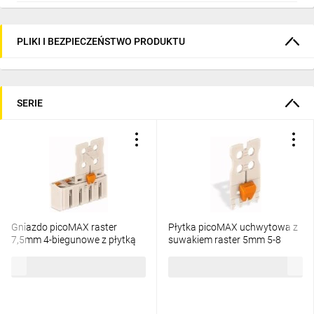
PLIKI I BEZPIECZEŃSTWO PRODUKTU
SERIE
Gniazdo picoMAX raster
Płytka picoMAX uchwytowa z
7,5mm 4-biegunowe z płytką
suwakiem raster 5mm 5-8
uchwytową i suwakiem 2092-
biegunowa 2092-1602/002-
1579,32 zł
brutto
54,74 zł
brutto
3104/002-000 /100szt./
000 /25szt./