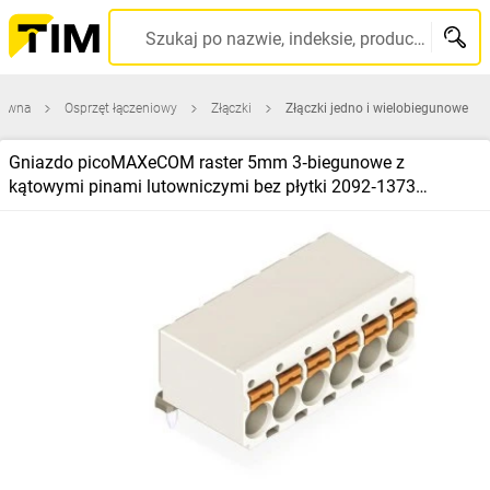
Szukaj po nazwie, indeksie, producencie, kodzie kreskowym...
łówna
Osprzęt łączeniowy
Złączki
Złączki jedno i wielobiegunowe
Gniazdo picoMAXeCOM raster 5mm 3‑biegunowe z
kątowymi pinami lutowniczymi bez płytki 2092‑1373
/200szt./