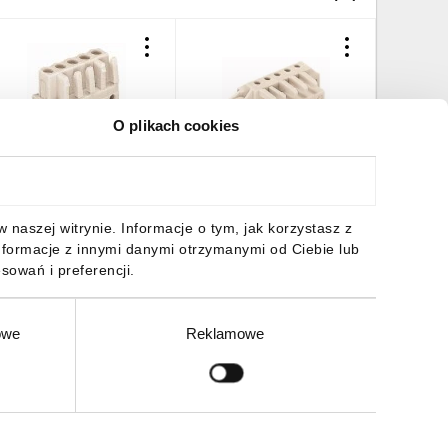
O plikach cookies
niazdo MCS-MIDI Classic
Gniazdo MCS-MIDI Classic
Gniazdo 
0-biegunowe jasnoszare
2-biegunowe jasnoszare
5-biegun
aster 5mm 722-140
raster 5mm 722-232/031-
raster 5
50szt./
000 /100szt./
000/039-
1431,11 zł
brutto
837,63 zł
brutto
1308,1
naszej witrynie. Informacje o tym, jak korzystasz z
nformacje z innymi danymi otrzymanymi od Ciebie lub
sowań i preferencji.
owe
Reklamowe
DO KOSZYKA
DO KOSZYKA
DO
Zgłoś