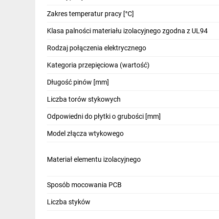
IT, GSM
Zakres temperatur pracy [°C]
Odzież ochronna i BHP
Klasa palności materiału izolacyjnego zgodna z UL94
Inne
Rodzaj połączenia elektrycznego
Kategoria przepięciowa (wartość)
Budowa i Remont
Długość pinów [mm]
Elektronika
Liczba torów stykowych
Smart home
Odpowiedni do płytki o grubości [mm]
Elektromobilność
Model złącza wtykowego
Energetyka wiatrowa
Materiał elementu izolacyjnego
Telewizja naziemna i satelitarna
Wentylacja i rekuperacja
Sposób mocowania PCB
Liczba styków