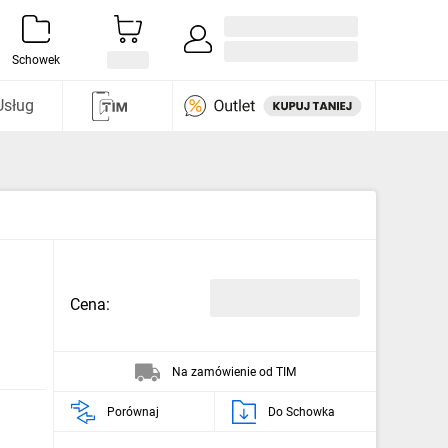
Zaloguj się / Załóż konto
i odkryj
Schowek
Usług
Cena:
Na zamówienie od TIM
Porównaj
Do Schowka