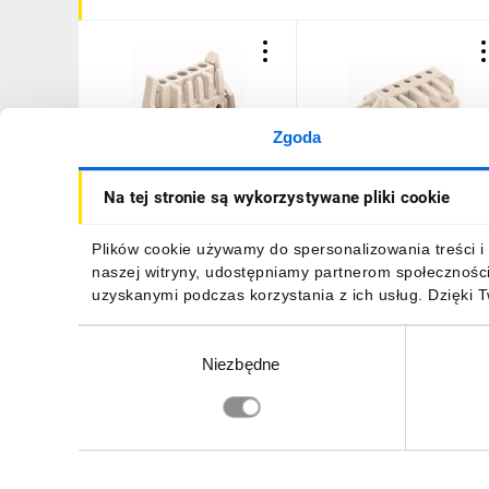
Zgoda
Gniazdo MCS-MIDI Classic
Gniazdo MCS-MIDI Classi
Na tej stronie są wykorzystywane pliki cookie
2-biegunowe jasnoszare
5-biegunowe jasnoszare
raster 5mm 722-132/039-
raster 5mm 722-235/031
000 /100szt./
000 /50szt./
896,67 zł
brutto
835,17 zł
brutto
Plików cookie używamy do spersonalizowania treści i 
naszej witryny, udostępniamy partnerom społecznośc
uzyskanymi podczas korzystania z ich usług. Dzięki 
Wybór
Niezbędne
zgody
DO KOSZYKA
DO KOSZYKA