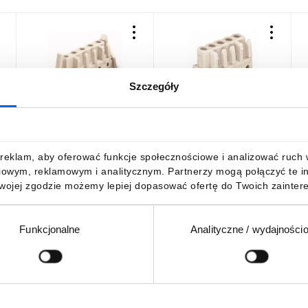
Szczegóły
c
Gniazdo MCS-MIDI Classic
Gniazdo MCS-MIDI Classic
G
5-biegunowe jasnoszare
7-biegunowe jasnoszare
1
-
raster 7,5mm 722-
raster 5mm 722-137
r
735/039-000 /50szt./
/50szt./
/
905,28 zł
brutto
1023,36 zł
brutto
reklam, aby oferować funkcje społecznościowe i analizować ruch w 
iowym, reklamowym i analitycznym. Partnerzy mogą połączyć te i
Twojej zgodzie możemy lepiej dopasować ofertę do Twoich zaintere
Funkcjonalne
Analityczne / wydajności
DO KOSZYKA
DO KOSZYKA
Podaj adres e-mail