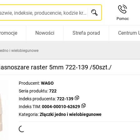
Szukaj po nazwie, indeksie, producencie, kodzie kreskowym...
Pomoc
romocje
Nowości
Strefa porad
Centrum 
 jedno i wielobiegunowe
jasnoszare raster 5mm 722‑139 /50szt./
Producent:
WAGO
Seria produktu:
722
Indeks producenta:
722-139
Indeks TIM:
0004-00010-62629
Kategoria:
Złączki jedno i wielobiegunowe