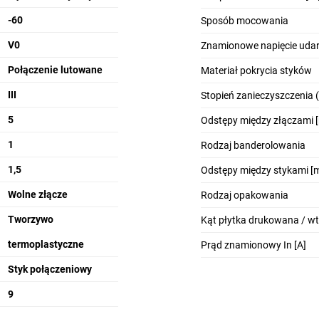
-60
Sposób mocowania
V0
Znamionowe napięcie udar
Połączenie lutowane
Materiał pokrycia styków
III
Stopień zanieczyszczenia 
5
Odstępy między złączami 
1
Rodzaj banderolowania
1,5
Odstępy między stykami [
Wolne złącze
Rodzaj opakowania
Tworzywo
Kąt płytka drukowana / w
termoplastyczne
Prąd znamionowy In [A]
Styk połączeniowy
9