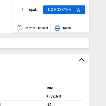
DO KOSZYKA
opak.
Zapytaj o produkt
Drukuj
Inne
Pin/sztyft
]
-60