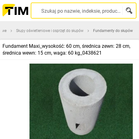
Szukaj po nazwie, indeksie, producencie, kodzie kreskowym...
iowe
Słupy oświetleniowe i osprzęt do słupów
Fundamenty do słupów
Fundament Maxi_wysokość: 60 cm, średnica zewn: 28 cm,
średnica wewn: 15 cm, waga: 60 kg_0438621