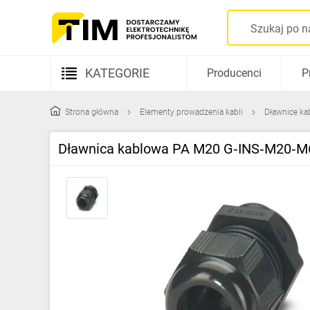
KATEGORIE
Producenci
P
Aparatura elektryczna
Strona główna
Elementy prowadzenia kabli
Dławnice ka
Kable i przewody
Dławnica kablowa PA M20 G‑INS‑M20‑M
Rozdzielnice i obudowy
Elementy prowadzenia kabli
Fotowoltaika
Gniazda i łączniki
Źródła światła
Oprawy oświetleniowe