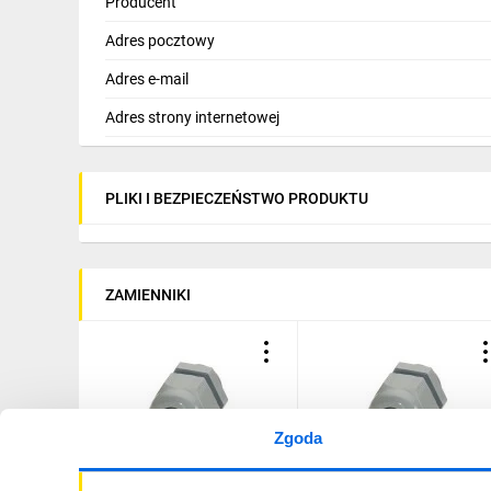
Producent
Adres pocztowy
Adres e-mail
Adres strony internetowej
PLIKI I BEZPIECZEŃSTWO PRODUKTU
ZAMIENNIKI
Zgoda
Dławnica kablowa G-INS-
Dławnica kablowa M20 G