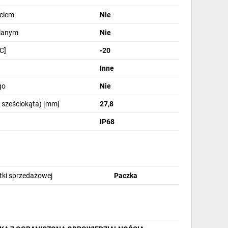
ęciem
Nie
lanym
Nie
C]
-20
Inne
go
Nie
 sześciokąta) [mm]
27,8
IP68
stki sprzedażowej
Paczka