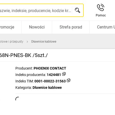
Szukaj po nazwie, indeksie, producencie, kodzie kreskowym...
Pomoc
romocje
Nowości
Strefa porad
Centrum 
blowe i przepusty
Dławnice kablowe
68N‑PNES‑BK /5szt./
Producent:
PHOENIX CONTACT
Indeks producenta:
1424481
Indeks TIM:
0001-00022-31563
Kategoria:
Dławnice kablowe