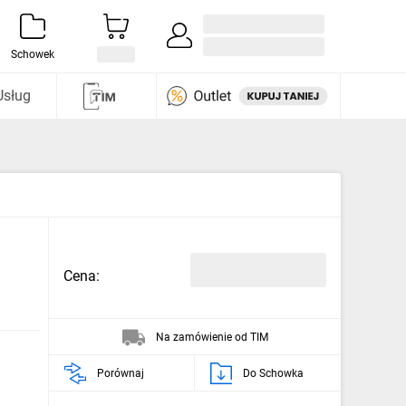
Zaloguj się / Załóż konto
i odkryj
Schowek
Usług
Cena:
Na zamówienie od TIM
Porównaj
Do Schowka