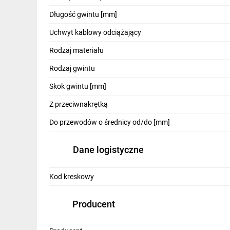
IT, GSM
Długość gwintu [mm]
Odzież ochronna i BHP
Uchwyt kablowy odciążający
Inne
Rodzaj materiału
Rodzaj gwintu
Budowa i Remont
Skok gwintu [mm]
Elektronika
Z przeciwnakrętką
Smart home
Do przewodów o średnicy od/do [mm]
Elektromobilność
Dane logistyczne
Telewizja naziemna i satelitarna
Wentylacja i rekuperacja
Kod kreskowy
Producent