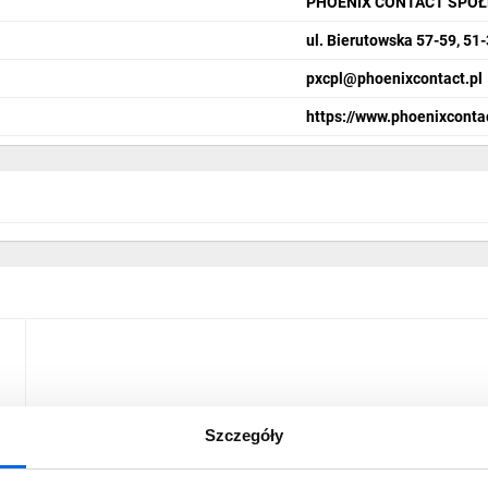
PHOENIX CONTACT SPÓŁ
ul. Bierutowska 57-59, 51
pxcpl@phoenixcontact.pl
https://www.phoenixconta
Szczegóły
-