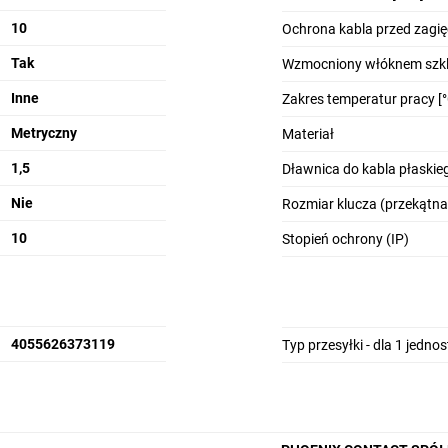
10
Ochrona kabla przed zagi
Tak
Wzmocniony włóknem szk
Inne
Zakres temperatur pracy [°
Metryczny
Materiał
1,5
Dławnica do kabla płaskie
Nie
Rozmiar klucza (przekątna
10
Stopień ochrony (IP)
4055626373119
Typ przesyłki - dla 1 jedno