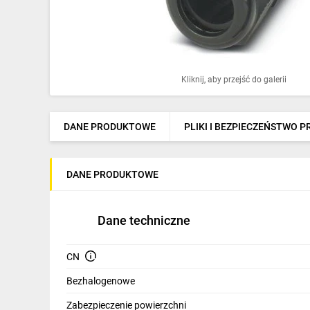
Ochrona odgromowa
Pompy ciepła
Osprzęt łączeniowy
Kliknij, aby przejść do galerii
Ogrzewanie
Elektronarzędzia i mierniki
DANE PRODUKTOWE
PLIKI I BEZPIECZEŃSTWO 
Domofony i dzwonki
DANE PRODUKTOWE
Alarmy, monitoring, komunikacja
Napędy elektryczne
Dane techniczne
Pneumatyka
CN
Dom i ogród
Bezhalogenowe
Klimatyzacja
Zabezpieczenie powierzchni