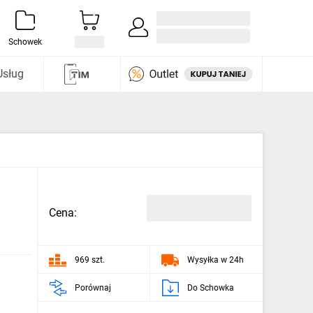
Zaloguj się / Załóż konto
i odkryj
Schowek
Usług
Cena:
969 szt.
Wysyłka w 24h
Porównaj
Do Schowka