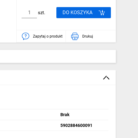
DO KOSZYKA
szt.
Zapytaj o produkt
Drukuj
Brak
5902884600091