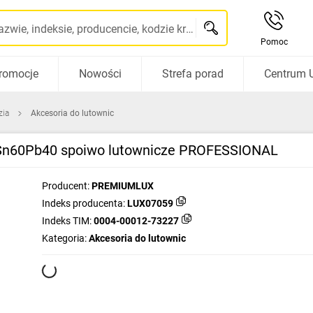
Szukaj po nazwie, indeksie, producencie, kodzie kreskowym...
Pomoc
romocje
Nowości
Strefa porad
Centrum 
zia
Akcesoria do lutownic
Sn60Pb40 spoiwo lutownicze PROFESSIONAL
Producent:
PREMIUMLUX
Indeks producenta:
LUX07059
Indeks TIM:
0004-00012-73227
Kategoria:
Akcesoria do lutownic