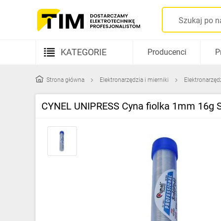
KATEGORIE
Producenci
P
Aparatura elektryczna
Strona główna
Elektronarzędzia i mierniki
Elektronarzęd
Kable i przewody
CYNEL UNIPRESS Cyna fiolka 1mm 16g 
Rozdzielnice i obudowy
Elementy prowadzenia kabli
Fotowoltaika
Gniazda i łączniki
Źródła światła
Oprawy oświetleniowe