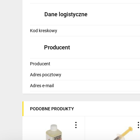
IT, GSM
Dane logistyczne
Odzież ochronna i BHP
Inne
Kod kreskowy
Budowa i Remont
Producent
Elektronika
Producent
Smart home
Adres pocztowy
Elektromobilność
Adres e-mail
Energetyka wiatrowa
Telewizja naziemna i satelitarna
PODOBNE PRODUKTY
Wentylacja i rekuperacja