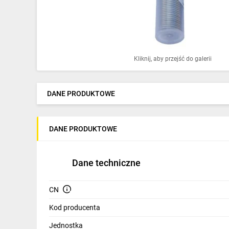
Ochrona odgromowa
Pompy ciepła
Osprzęt łączeniowy
Kliknij, aby przejść do galerii
Ogrzewanie
Elektronarzędzia i mierniki
DANE PRODUKTOWE
Domofony i dzwonki
DANE PRODUKTOWE
Alarmy, monitoring, komunikacja
Napędy elektryczne
Dane techniczne
Pneumatyka
CN
Dom i ogród
Kod producenta
Klimatyzacja
Jednostka