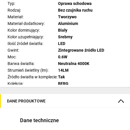
Typ:
Oprawa schodowa
Rodzaj:
Bez czujnika ruchu
Materiał:
Tworzywo
Materiał dodatkowy:
Aluminium
Kolor dominujący:
Biały
Kolor uzupełniający:
Srebrny
Ilość źródeł światła:
LED
Gwint:
Zintegrowane źródło LED
Moc:
0.6W
Barwa światła:
Neutralna 4000K
Strumień świetlny (lm):
14LM
Źródło światła w komplecie:
Tak
Kolekcja:
BERG
Szerokość (cm):
7,5
Wysokość (cm):
7,5
DANE PRODUKTOWE
Głębokość (cm):
2,3
Napięcie:
~230V/ 50z
IP:
IP20
Dane techniczne
Czujnik ruchu:
Nie