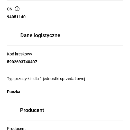
Wymiary opakowania (cm):
11 x 3 x 16.5
CN
94051140
Dane logistyczne
Kod kreskowy
5902693740407
Typ przesyłki - dla 1 jednostki sprzedażowej
Paczka
Producent
Producent