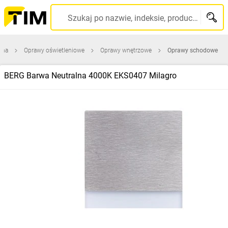
Szukaj po nazwie, indeksie, producencie, kodzie kreskowym...
wna
Oprawy oświetleniowe
Oprawy wnętrzowe
Oprawy schodowe
BERG Barwa Neutralna 4000K EKS0407 Milagro