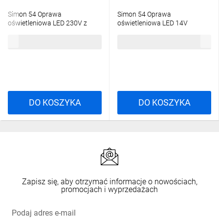
Simon 54 Oprawa
Simon 54 Oprawa
oświetleniowa LED 230V z
oświetleniowa LED 14V
czujnikiem ruchu biały
(0,42W) biały DOS14.01/11
244,61 zł
brutto
61,24 zł
brutto
DOSC.01/11
DO KOSZYKA
DO KOSZYKA
Zapisz się, aby otrzymać informacje o nowościach,
promocjach i wyprzedażach
Podaj adres e-mail