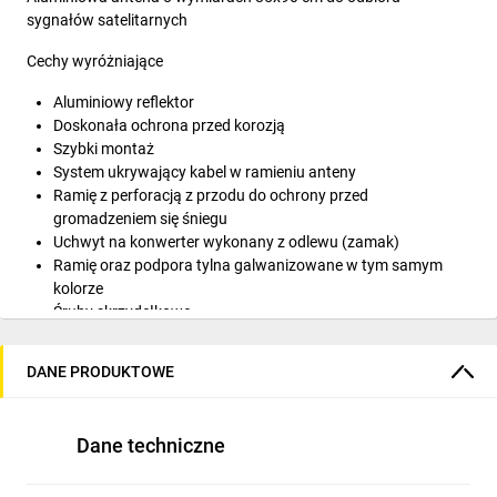
sygnałów satelitarnych
Cechy wyróżniające
Aluminiowy reflektor
Doskonała ochrona przed korozją
Szybki montaż
System ukrywający kabel w ramieniu anteny
Ramię z perforacją z przodu do ochrony przed
gromadzeniem się śniegu
Uchwyt na konwerter wykonany z odlewu (zamak)
Ramię oraz podpora tylna galwanizowane w tym samym
kolorze
Śruby skrzydełkowe
Bez loga
Dane fizyczne
DANE PRODUKTOWE
Waga netto:9.800g
Waga brutto:9.800g
Dane techniczne