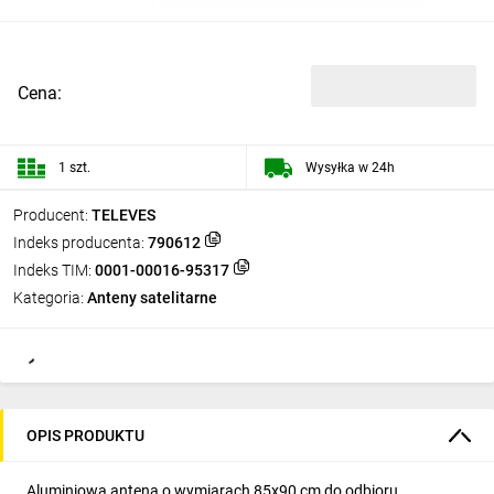
Cena:
1 szt.
Wysyłka w 24h
Producent:
TELEVES
Indeks producenta:
790612
Indeks TIM:
0001-00016-95317
Kategoria:
Anteny satelitarne
OPIS PRODUKTU
Aluminiowa antena o wymiarach 85x90 cm do odbioru