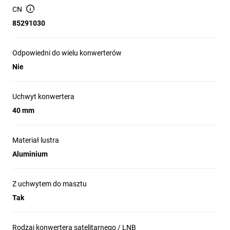
CN
85291030
Odpowiedni do wielu konwerterów
Nie
Uchwyt konwertera
40 mm
Materiał lustra
Aluminium
Z uchwytem do masztu
Tak
Rodzaj konwertera satelitarnego / LNB