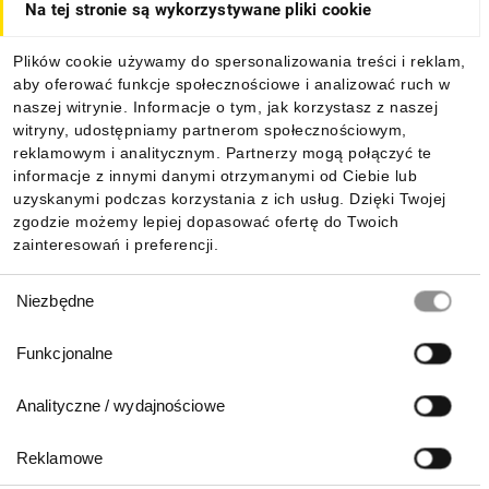
Na tej stronie są wykorzystywane pliki cookie
Dla kupujących
Plików cookie używamy do spersonalizowania treści i reklam,
aby oferować funkcje społecznościowe i analizować ruch w
Informacje
naszej witrynie. Informacje o tym, jak korzystasz z naszej
witryny, udostępniamy partnerom społecznościowym,
reklamowym i analitycznym. Partnerzy mogą połączyć te
Pobierz naszą aplikację mobilną:
informacje z innymi danymi otrzymanymi od Ciebie lub
uzyskanymi podczas korzystania z ich usług. Dzięki Twojej
zgodzie możemy lepiej dopasować ofertę do Twoich
zainteresowań i preferencji.
Wybór
Niezbędne
zgody
Funkcjonalne
Analityczne / wydajnościowe
Reklamowe
Biuro Obsługi Klienta: