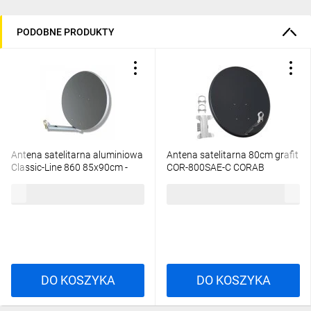
PODOBNE PRODUKTY
Antena satelitarna aluminiowa
Antena satelitarna 80cm grafit
Classic-Line 860 85x90cm -
COR-800SAE-C CORAB
Antracyt: RAL 7011 790611
656,45 zł
brutto
121,82 zł
brutto
DO KOSZYKA
DO KOSZYKA