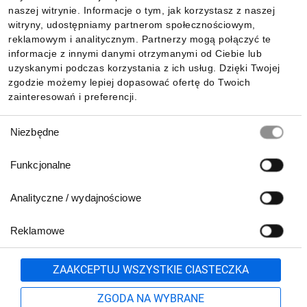
Informacje
naszej witrynie. Informacje o tym, jak korzystasz z naszej
witryny, udostępniamy partnerom społecznościowym,
reklamowym i analitycznym. Partnerzy mogą połączyć te
Pobierz naszą aplikację mobilną:
informacje z innymi danymi otrzymanymi od Ciebie lub
uzyskanymi podczas korzystania z ich usług. Dzięki Twojej
zgodzie możemy lepiej dopasować ofertę do Twoich
zainteresowań i preferencji.
Wybór
Niezbędne
zgody
Funkcjonalne
Analityczne / wydajnościowe
Reklamowe
Biuro Obsługi Klienta:
lub
801 500 700
71 37 61 600
Zgłoś
ZAAKCEPTUJ WSZYSTKIE CIASTECZKA
pn.-pt. 8:00-16:00
Formularz kontaktowy
ZGODA NA WYBRANE