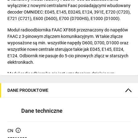
wyłącznie z nowymi centralami Faac posiadającymi wbudowany
decoder OMNIDEC: E045, E145, E024S, E124, 391E, E720 (C720),
E721 (C721), E600 (D600), E700 (D700HS), E1000 (D1000).
Moduł radioodbiornika FAAC XF868 przeznaczony do napędów
FAAC z 3-pinowym złączem komunikacyjnym. W takie złącze
wyposażone są min. wszystkie napędy D600, D700, D1000 oraz
wszystkie nowe centrale sterujące takie jak E045, E145, E024,
E124. Odbiornik nie pasuje do 5-cio pinowych złącz w starszych
elektronikach.
Moduł radioodbiornika nie jest urządzeniem działającym
samodzielnie – w płytach elektroniki przeznaczonych do
współpracy z 3-pinowym złączem zamontowany jest dekoder,
DANE PRODUKTOWE
który współpracuje z modułem.
Nie daj się oszukać!
Dane techniczne
Tylko zakup u autoryzowanego partnera marki FAAC (jakim
jesteśmy), gwarantuje zakup oryginalnego produktu marki FAAC
z polską ochroną gwarancyjną.
CN
Zalety zakupu z Polskiej dytrybucji: