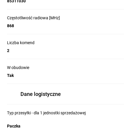
85311030
serwis i gwarancja realizowane na terenie kraju
dostęp do szerokiej gamy części zamiennych
profesjonalna obsługa
Częstotliwość radiowa [MHz]
Specyfikacja techniczna
868
Odbiornik: Superheterodyna z wbudowaną anteną
Liczba kanałów: 2
Częstotliwość: 868,35 MHz
Liczba komend
Kod radiowy: Uniwersalny system Omnidec umożliwiający
2
kodowanie SLH lub DS
Zasilanie: 24 Vdc (z centrali sterującej)
Podłączenie: Szybkozłącze
W obudowie
Pamięć: 250 pilotów
Tak
Dane logistyczne
Typ przesyłki - dla 1 jednostki sprzedażowej
Paczka