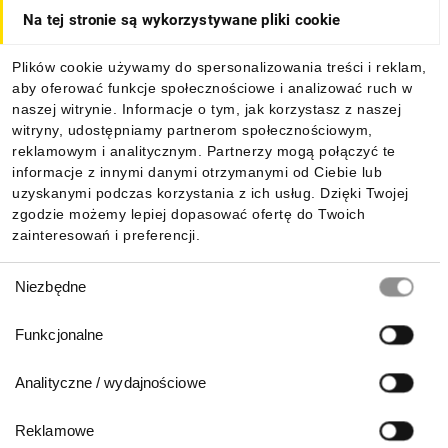
Na tej stronie są wykorzystywane pliki cookie
Dla kupujących
Plików cookie używamy do spersonalizowania treści i reklam,
aby oferować funkcje społecznościowe i analizować ruch w
Informacje
naszej witrynie. Informacje o tym, jak korzystasz z naszej
witryny, udostępniamy partnerom społecznościowym,
reklamowym i analitycznym. Partnerzy mogą połączyć te
Pobierz naszą aplikację mobilną:
informacje z innymi danymi otrzymanymi od Ciebie lub
uzyskanymi podczas korzystania z ich usług. Dzięki Twojej
zgodzie możemy lepiej dopasować ofertę do Twoich
zainteresowań i preferencji.
Wybór
Niezbędne
zgody
Funkcjonalne
Analityczne / wydajnościowe
Reklamowe
Biuro Obsługi Klienta: