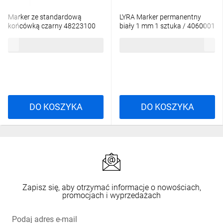
Marker ze standardową
LYRA Marker permanentny
końcówką czarny 48223100
biały 1 mm 1 sztuka / 4060001
7,22 zł
brutto
5,06 zł
brutto
DO KOSZYKA
DO KOSZYKA
Zapisz się, aby otrzymać informacje o nowościach,
promocjach i wyprzedażach
Podaj adres e-mail