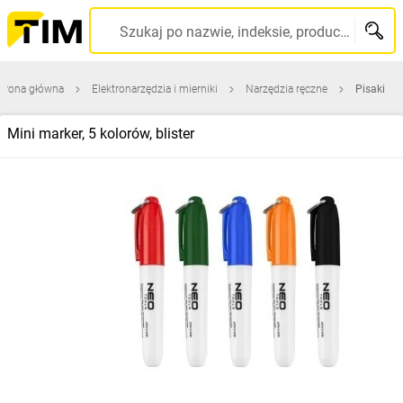
Szukaj po nazwie, indeksie, producencie, kodzie kreskowym...
trona główna
Elektronarzędzia i mierniki
Narzędzia ręczne
Pisaki
Mini marker, 5 kolorów, blister